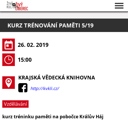
Seznam akcí
KURZ TRÉNOVÁNÍ PAMĚTI 5/19
O projektu
Pořadatelé
26. 02. 2019
15:00
KRAJSKÁ VĚDECKÁ KNIHOVNA
http://kvkli.cz/
Vzdělávání
kurz tréninku paměti na pobočce Králův Háj