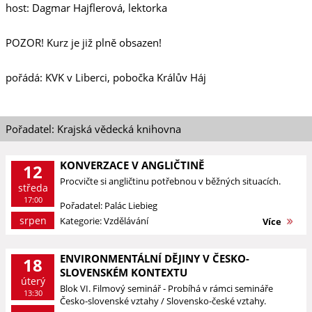
host: Dagmar Hajflerová, lektorka
POZOR! Kurz je již plně obsazen!
pořádá: KVK v Liberci, pobočka Králův Háj
Pořadatel: Krajská vědecká knihovna
KONVERZACE V ANGLIČTINĚ
12
Procvičte si angličtinu potřebnou v běžných situacích.
středa
17:00
Pořadatel: Palác Liebieg
srpen
Kategorie: Vzdělávání
Více
ENVIRONMENTÁLNÍ DĚJINY V ČESKO-
18
SLOVENSKÉM KONTEXTU
úterý
Blok VI. Filmový seminář - Probíhá v rámci semináře
13:30
Česko-slovenské vztahy / Slovensko-české vztahy.