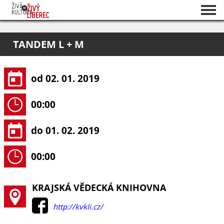
Seznam akcí
TANDEM L + M
O projektu
Pořadatelé
od 02. 01. 2019
00:00
do 01. 02. 2019
00:00
KRAJSKÁ VĚDECKÁ KNIHOVNA
http://kvkli.cz/