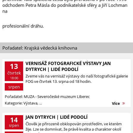
odchodem Petra Másla do podnikatelské sféry a Jiří Lochman
na
profesionální dráhu.
Pořadatel: Krajská vědecká knihovna
VERNISÁŽ FOTOGRAFICKÉ VÝSTAVY JAN
13
DYTRYCH | LIDÉ PODOLÍ
čtvrtek
Zveme vás na vernisáž výstavy do naší fotografické galerie
18:00
FOG ve čtvrtek 13. srpna od 18 hodin.
srpen
Pořadatel: MUZA - Severočeské muzeum Liberec
Kategorie: Výstava, ...
Více
JAN DYTRYCH | LIDÉ PODOLÍ
14
Člověk je přirozeně obklopován prostředím, ve kterém
srpen
žije. Lze se domnívat, že právě kvalita a charakter okolí