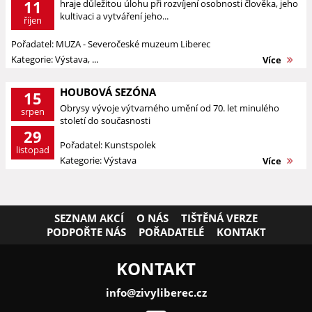
11
hraje důležitou úlohu při rozvíjení osobnosti člověka, jeho
kultivaci a vytváření jeho...
říjen
Pořadatel: MUZA - Severočeské muzeum Liberec
Kategorie: Výstava, ...
Více
HOUBOVÁ SEZÓNA
15
Obrysy vývoje výtvarného umění od 70. let minulého
srpen
století do současnosti
29
Pořadatel: Kunstspolek
listopad
Kategorie: Výstava
Více
SEZNAM AKCÍ
O NÁS
TIŠTĚNÁ VERZE
PODPOŘTE NÁS
POŘADATELÉ
KONTAKT
KONTAKT
info@zivyliberec.cz