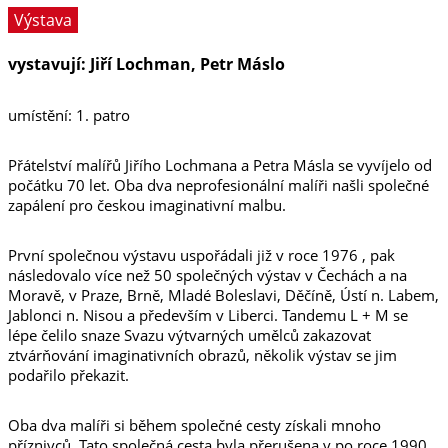
Výstava
vystavují: Jiří Lochman, Petr Máslo
umístění: 1. patro
Přátelství malířů Jiřího Lochmana a Petra Másla se vyvíjelo od
počátku 70 let. Oba dva neprofesionální malíři našli společné
zapálení pro českou imaginativní malbu.
První společnou výstavu uspořádali již v roce 1976 , pak
následovalo více než 50 společných výstav v Čechách a na
Moravě, v Praze, Brně, Mladé Boleslavi, Děčíně, Ústí n. Labem,
Jablonci n. Nisou a především v Liberci. Tandemu L + M se
lépe čelilo snaze Svazu výtvarných umělců zakazovat
ztvárňování imaginativních obrazů, několik výstav se jim
podařilo překazit.
Oba dva malíři si během společné cesty získali mnoho
příznivců. Tato společná cesta byla přerušena v po roce 1990