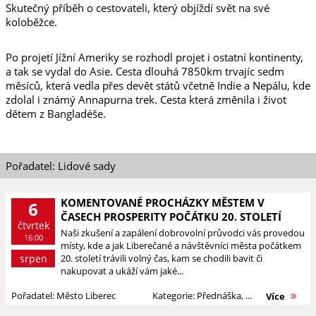
Skutečný příběh o cestovateli, který objíždí svět na své
koloběžce.
Po projetí Jížní Ameriky se rozhodl projet i ostatní kontinenty,
a tak se vydal do Asie. Cesta dlouhá 7850km trvajíc sedm
měsíců, která vedla přes devět států včetně Indie a Nepálu, kde
zdolal i známý Annapurna trek. Cesta která změnila i život
dětem z Bangladéše.
Pořadatel: Lidové sady
KOMENTOVANÉ PROCHÁZKY MĚSTEM V
6
ČASECH PROSPERITY POČÁTKU 20. STOLETÍ
čtvrtek
Naši zkušení a zapálení dobrovolní průvodci vás provedou
16:00
místy, kde a jak Liberečané a návštěvníci města počátkem
srpen
20. století trávili volný čas, kam se chodili bavit či
nakupovat a ukáží vám jaké...
Pořadatel: Město Liberec
Kategorie: Přednáška, ...
Více