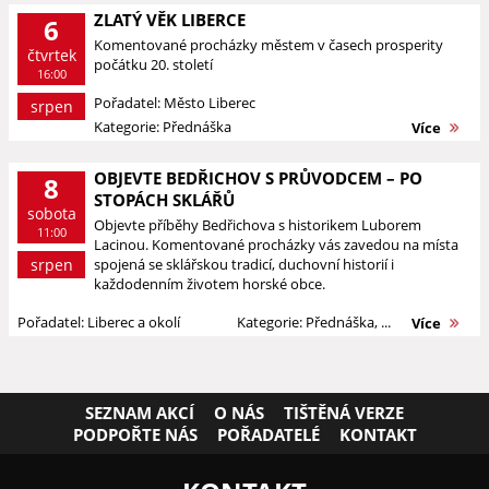
ZLATÝ VĚK LIBERCE
6
Komentované procházky městem v časech prosperity
čtvrtek
počátku 20. století
16:00
Pořadatel: Město Liberec
srpen
Kategorie: Přednáška
Více
OBJEVTE BEDŘICHOV S PRŮVODCEM – PO
8
STOPÁCH SKLÁŘŮ
sobota
Objevte příběhy Bedřichova s historikem Luborem
11:00
Lacinou. Komentované procházky vás zavedou na místa
srpen
spojená se sklářskou tradicí, duchovní historií i
každodenním životem horské obce.
Pořadatel: Liberec a okolí
Kategorie: Přednáška, ...
Více
SEZNAM AKCÍ
O NÁS
TIŠTĚNÁ VERZE
PODPOŘTE NÁS
POŘADATELÉ
KONTAKT