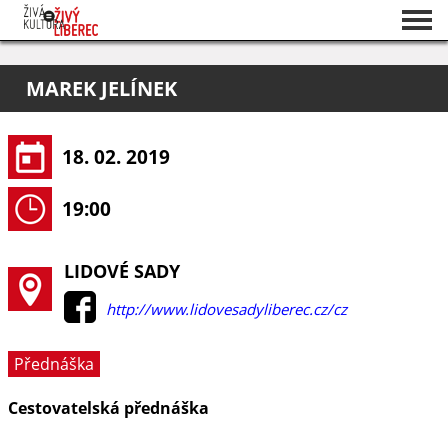
Seznam akcí
MAREK JELÍNEK
O projektu
Pořadatelé
18. 02. 2019
19:00
LIDOVÉ SADY
http://www.lidovesadyliberec.cz/cz
Přednáška
Cestovatelská přednáška