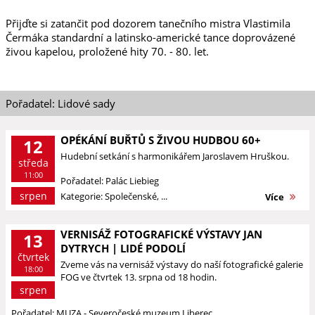
Přijďte si zatančit pod dozorem tanečního mistra Vlastimila
Čermáka standardní a latinsko-americké tance doprovázené
živou kapelou, proložené hity 70. - 80. let.
Pořadatel: Lidové sady
OPÉKÁNÍ BUŘTŮ S ŽIVOU HUDBOU 60+
12
Hudební setkání s harmonikářem Jaroslavem Hruškou.
středa
11:00
Pořadatel: Palác Liebieg
srpen
Kategorie: Společenské, ...
Více
VERNISÁŽ FOTOGRAFICKÉ VÝSTAVY JAN
13
DYTRYCH | LIDÉ PODOLÍ
čtvrtek
Zveme vás na vernisáž výstavy do naší fotografické galerie
18:00
FOG ve čtvrtek 13. srpna od 18 hodin.
srpen
Pořadatel: MUZA - Severočeské muzeum Liberec