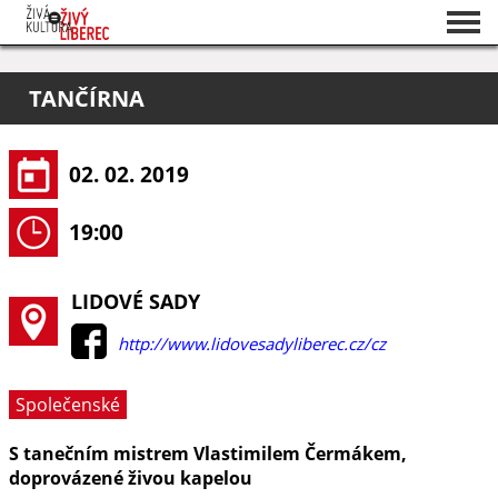
Seznam akcí
TANČÍRNA
O projektu
Pořadatelé
02. 02. 2019
19:00
LIDOVÉ SADY
http://www.lidovesadyliberec.cz/cz
Společenské
S tanečním mistrem Vlastimilem Čermákem,
doprovázené živou kapelou