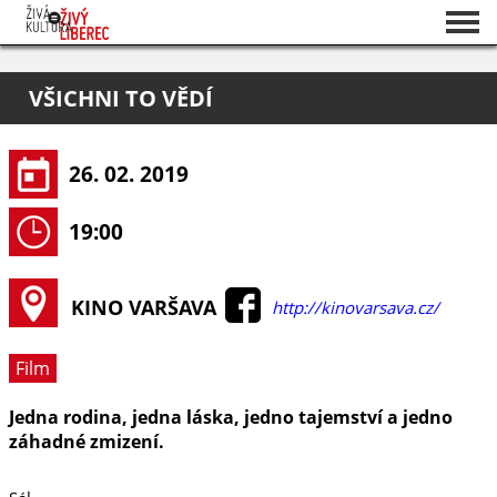
Seznam akcí
VŠICHNI TO VĚDÍ
O projektu
Pořadatelé
26. 02. 2019
19:00
KINO VARŠAVA
http://kinovarsava.cz/
Film
Jedna rodina, jedna láska, jedno tajemství a jedno
záhadné zmizení.