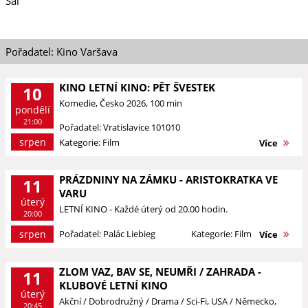
Sál
Pořadatel: Kino Varšava
KINO LETNÍ KINO: PĚT ŠVESTEK
10
Komedie, Česko 2026, 100 min
pondělí
21:00
Pořadatel: Vratislavice 101010
srpen
Kategorie: Film
Více
PRÁZDNINY NA ZÁMKU - ARISTOKRATKA VE
11
VARU
úterý
LETNÍ KINO - Každé úterý od 20.00 hodin.
20:00
srpen
Pořadatel: Palác Liebieg
Kategorie: Film
Více
ZLOM VAZ, BAV SE, NEUMŘI / ZAHRADA -
11
KLUBOVÉ LETNÍ KINO
úterý
Akční / Dobrodružný / Drama / Sci-Fi, USA / Německo,
20:45