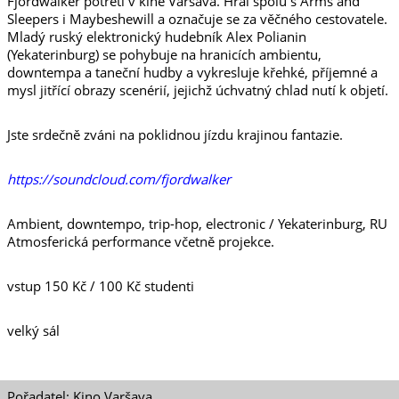
Fjordwalker potřetí v kině Varšava. Hrál spolu s Arms and
Sleepers i Maybeshewill a označuje se za věčného cestovatele.
Mladý ruský elektronický hudebník Alex Polianin
(Yekaterinburg) se pohybuje na hranicích ambientu,
downtempa a taneční hudby a vykresluje křehké, příjemné a
mysl jitřící obrazy scenérií, jejichž úchvatný chlad nutí k objetí.
Jste srdečně zváni na poklidnou jízdu krajinou fantazie.
https://soundcloud.com/fjordwalker
Ambient, downtempo, trip-hop, electronic / Yekaterinburg, RU
Atmosferická performance včetně projekce.
vstup 150 Kč / 100 Kč studenti
velký sál
Pořadatel: Kino Varšava