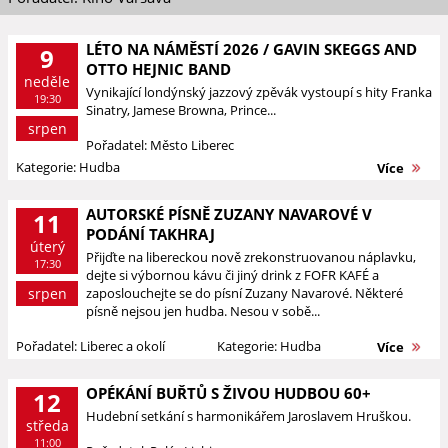
LÉTO NA NÁMĚSTÍ 2026 / GAVIN SKEGGS AND
9
OTTO HEJNIC BAND
neděle
Vynikající londýnský jazzový zpěvák vystoupí s hity Franka
19:30
Sinatry, Jamese Browna, Prince...
srpen
Pořadatel: Město Liberec
Kategorie: Hudba
Více
AUTORSKÉ PÍSNĚ ZUZANY NAVAROVÉ V
11
PODÁNÍ TAKHRAJ
úterý
Přijďte na libereckou nově zrekonstruovanou náplavku,
17:30
dejte si výbornou kávu či jiný drink z FOFR KAFÉ a
srpen
zaposlouchejte se do písní Zuzany Navarové. Některé
písně nejsou jen hudba. Nesou v sobě...
Pořadatel: Liberec a okolí
Kategorie: Hudba
Více
OPÉKÁNÍ BUŘTŮ S ŽIVOU HUDBOU 60+
12
Hudební setkání s harmonikářem Jaroslavem Hruškou.
středa
11:00