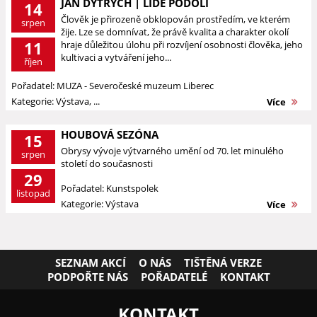
JAN DYTRYCH | LIDÉ PODOLÍ
14
Člověk je přirozeně obklopován prostředím, ve kterém
srpen
žije. Lze se domnívat, že právě kvalita a charakter okolí
11
hraje důležitou úlohu při rozvíjení osobnosti člověka, jeho
kultivaci a vytváření jeho...
říjen
Pořadatel: MUZA - Severočeské muzeum Liberec
Kategorie: Výstava, ...
Více
HOUBOVÁ SEZÓNA
15
Obrysy vývoje výtvarného umění od 70. let minulého
srpen
století do současnosti
29
Pořadatel: Kunstspolek
listopad
Kategorie: Výstava
Více
SEZNAM AKCÍ
O NÁS
TIŠTĚNÁ VERZE
PODPOŘTE NÁS
POŘADATELÉ
KONTAKT
KONTAKT