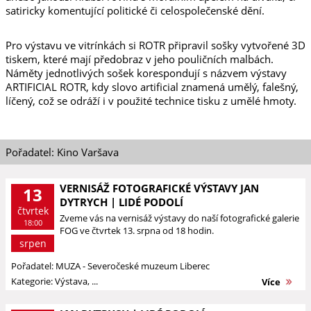
satiricky komentující politické či celospolečenské dění.
Pro výstavu ve vitrínkách si ROTR připravil sošky vytvořené 3D
tiskem, které mají předobraz v jeho pouličních malbách.
Náměty jednotlivých sošek korespondují s názvem výstavy
ARTIFICIAL ROTR, kdy slovo artificial znamená umělý, falešný,
líčený, což se odráží i v použité technice tisku z umělé hmoty.
Pořadatel: Kino Varšava
VERNISÁŽ FOTOGRAFICKÉ VÝSTAVY JAN
13
DYTRYCH | LIDÉ PODOLÍ
čtvrtek
Zveme vás na vernisáž výstavy do naší fotografické galerie
18:00
FOG ve čtvrtek 13. srpna od 18 hodin.
srpen
Pořadatel: MUZA - Severočeské muzeum Liberec
Kategorie: Výstava, ...
Více