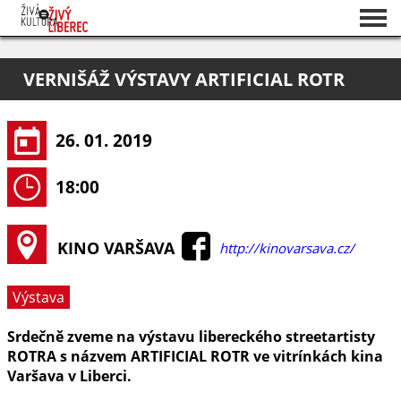
Seznam akcí
VERNIŠÁŽ VÝSTAVY ARTIFICIAL ROTR
O projektu
Pořadatelé
26. 01. 2019
18:00
KINO VARŠAVA
http://kinovarsava.cz/
Výstava
Srdečně zveme na výstavu libereckého streetartisty
ROTRA s názvem ARTIFICIAL ROTR ve vitrínkách kina
Varšava v Liberci.