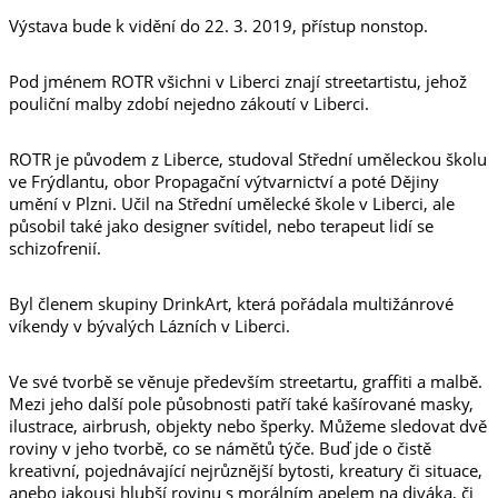
Výstava bude k vidění do 22. 3. 2019, přístup nonstop.
Pod jménem ROTR všichni v Liberci znají streetartistu, jehož
pouliční malby zdobí nejedno zákoutí v Liberci.
ROTR je původem z Liberce, studoval Střední uměleckou školu
ve Frýdlantu, obor Propagační výtvarnictví a poté Dějiny
umění v Plzni. Učil na Střední umělecké škole v Liberci, ale
působil také jako designer svítidel, nebo terapeut lidí se
schizofrenií.
Byl členem skupiny DrinkArt, která pořádala multižánrové
víkendy v bývalých Lázních v Liberci.
Ve své tvorbě se věnuje především streetartu, graffiti a malbě.
Mezi jeho další pole působnosti patří také kašírované masky,
ilustrace, airbrush, objekty nebo šperky. Můžeme sledovat dvě
roviny v jeho tvorbě, co se námětů týče. Buď jde o čistě
kreativní, pojednávající nejrůznější bytosti, kreatury či situace,
anebo jakousi hlubší rovinu s morálním apelem na diváka, či