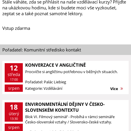
Stále váháte, zda se přihlásit na naše vzdělávací kurzy? Přijďte
na ukázkovou hodinu, kde si budete moci vše vyzkoušet,
zeptat se a také poznat samotné lektory.
Vstup zdarma
Pořadatel: Komunitní středisko kontakt
KONVERZACE V ANGLIČTINĚ
12
Procvičte si angličtinu potřebnou v běžných situacích.
středa
17:00
Pořadatel: Palác Liebieg
srpen
Kategorie: Vzdělávání
Více
ENVIRONMENTÁLNÍ DĚJINY V ČESKO-
18
SLOVENSKÉM KONTEXTU
úterý
Blok VI. Filmový seminář - Probíhá v rámci semináře
13:30
Česko-slovenské vztahy / Slovensko-české vztahy.
srpen