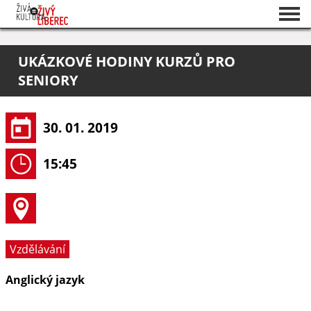
Seznam akcí
UKÁZKOVÉ HODINY KURZŮ PRO
O projektu
SENIORY
Pořadatelé
30. 01. 2019
15:45
Vzdělávání
Anglický jazyk