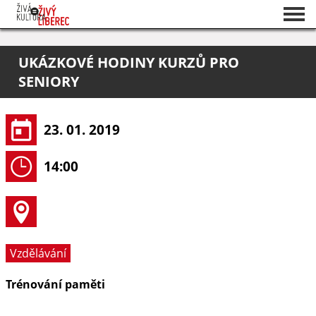
Seznam akcí
UKÁZKOVÉ HODINY KURZŮ PRO
O projektu
SENIORY
Pořadatelé
23. 01. 2019
14:00
Vzdělávání
Trénování paměti