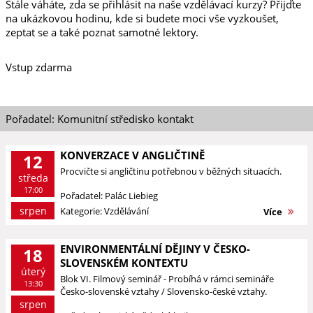
Stále váháte, zda se přihlásit na naše vzdělávací kurzy? Přijďte
na ukázkovou hodinu, kde si budete moci vše vyzkoušet,
zeptat se a také poznat samotné lektory.
Vstup zdarma
Pořadatel: Komunitní středisko kontakt
KONVERZACE V ANGLIČTINĚ
12
Procvičte si angličtinu potřebnou v běžných situacích.
středa
17:00
Pořadatel: Palác Liebieg
srpen
Kategorie: Vzdělávání
Více
ENVIRONMENTÁLNÍ DĚJINY V ČESKO-
18
SLOVENSKÉM KONTEXTU
úterý
Blok VI. Filmový seminář - Probíhá v rámci semináře
13:30
Česko-slovenské vztahy / Slovensko-české vztahy.
srpen