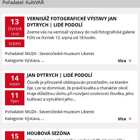
Pořadatel: KultiVAR
VERNISÁŽ FOTOGRAFICKÉ VÝSTAVY JAN
13
DYTRYCH | LIDÉ PODOLÍ
čtvrtek
Zveme vás na vernisáž výstavy do naší fotografické galerie
18:00
FOG ve čtvrtek 13. srpna od 18 hodin.
srpen
Pořadatel: MUZA - Severočeské muzeum Liberec
Kategorie: Výstava, ...
Více
JAN DYTRYCH | LIDÉ PODOLÍ
14
Člověk je přirozeně obklopován prostředím, ve kterém
srpen
žije. Lze se domnívat, že právě kvalita a charakter okolí
11
hraje důležitou úlohu při rozvíjení osobnosti člověka, jeho
kultivaci a vytváření jeho...
říjen
Pořadatel: MUZA - Severočeské muzeum Liberec
Kategorie: Výstava, ...
Více
HOUBOVÁ SEZÓNA
15