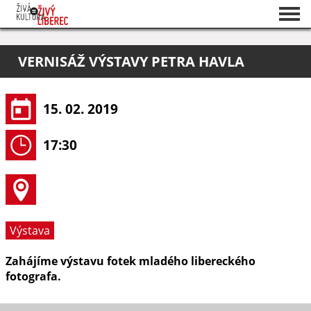
Seznam akcí
VERNISÁŽ VÝSTAVY PETRA HAVLA
O projektu
Pořadatelé
15. 02. 2019
17:30
Výstava
Zahájíme výstavu fotek mladého libereckého
fotografa.