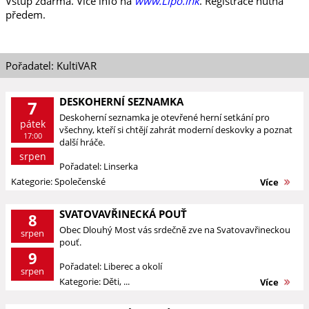
Vstup zdarma. Více info na
www.Lipo.ink
. Registrace nutná
předem.
Pořadatel: KultiVAR
DESKOHERNÍ SEZNAMKA
7
Deskoherní seznamka je otevřené herní setkání pro
pátek
všechny, kteří si chtějí zahrát moderní deskovky a poznat
17:00
další hráče.
srpen
Pořadatel: Linserka
Kategorie: Společenské
Více
SVATOVAVŘINECKÁ POUŤ
8
Obec Dlouhý Most vás srdečně zve na Svatovavřineckou
srpen
pouť.
9
Pořadatel: Liberec a okolí
srpen
Kategorie: Děti, ...
Více