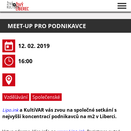
Seznam akcí
MEET-UP PRO PODNIKAVCE
O projektu
Pořadatelé
12. 02. 2019
16:00
Vzdělávání
Společenské
a KultiVAR vás zvou na společné setkání s
Lipo.ink
nejvyšší koncentrací podnikavců na m2 v Liberci.