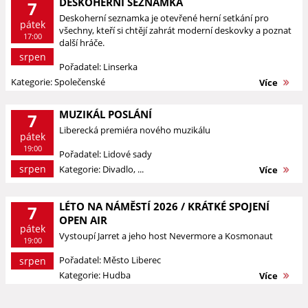
DESKOHERNÍ SEZNAMKA
7
Deskoherní seznamka je otevřené herní setkání pro
pátek
všechny, kteří si chtějí zahrát moderní deskovky a poznat
17:00
další hráče.
srpen
Pořadatel: Linserka
Kategorie: Společenské
Více
MUZIKÁL POSLÁNÍ
7
Liberecká premiéra nového muzikálu
pátek
19:00
Pořadatel: Lidové sady
srpen
Kategorie: Divadlo, ...
Více
LÉTO NA NÁMĚSTÍ 2026 / KRÁTKÉ SPOJENÍ
7
OPEN AIR
pátek
Vystoupí Jarret a jeho host Nevermore a Kosmonaut
19:00
Pořadatel: Město Liberec
srpen
Kategorie: Hudba
Více