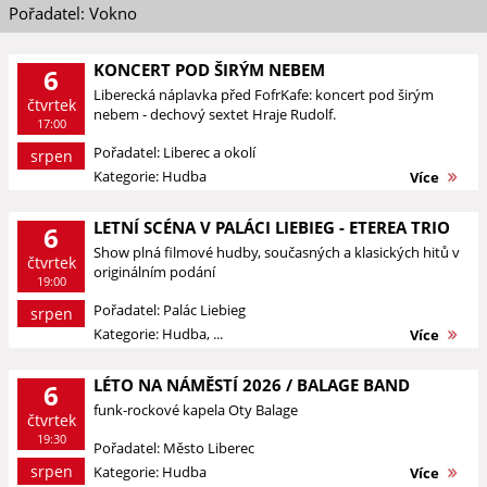
Pořadatel: Vokno
KONCERT POD ŠIRÝM NEBEM
6
Liberecká náplavka před FofrKafe: koncert pod širým
čtvrtek
nebem - dechový sextet Hraje Rudolf.
17:00
Pořadatel: Liberec a okolí
srpen
Kategorie: Hudba
Více
LETNÍ SCÉNA V PALÁCI LIEBIEG - ETEREA TRIO
6
Show plná filmové hudby, současných a klasických hitů v
čtvrtek
originálním podání
19:00
Pořadatel: Palác Liebieg
srpen
Kategorie: Hudba, ...
Více
LÉTO NA NÁMĚSTÍ 2026 / BALAGE BAND
6
funk-rockové kapela Oty Balage
čtvrtek
19:30
Pořadatel: Město Liberec
srpen
Kategorie: Hudba
Více