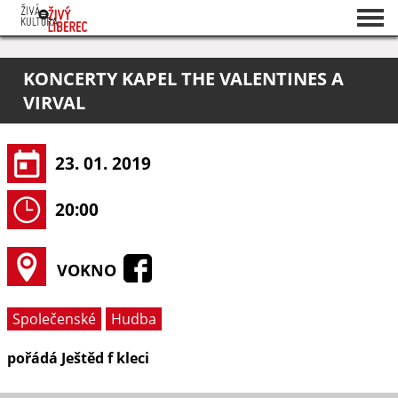
Seznam akcí
KONCERTY KAPEL THE VALENTINES A
O projektu
VIRVAL
Pořadatelé
23. 01. 2019
20:00
VOKNO
Společenské
Hudba
pořádá Ještěd f kleci