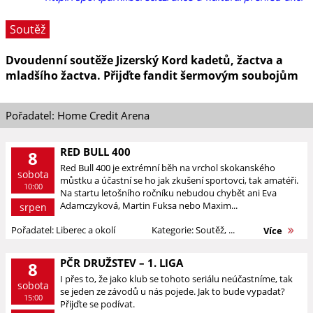
Soutěž
Dvoudenní soutěže Jizerský Kord kadetů, žactva a
mladšího žactva. Přijďte fandit šermovým soubojům
Pořadatel: Home Credit Arena
RED BULL 400
8
Red Bull 400 je extrémní běh na vrchol skokanského
sobota
můstku a účastní se ho jak zkušení sportovci, tak amatéři.
10:00
Na startu letošního ročníku nebudou chybět ani Eva
Adamczyková, Martin Fuksa nebo Maxim...
srpen
Pořadatel: Liberec a okolí
Kategorie: Soutěž, ...
Více
PČR DRUŽSTEV – 1. LIGA
8
I přes to, že jako klub se tohoto seriálu neúčastníme, tak
sobota
se jeden ze závodů u nás pojede. Jak to bude vypadat?
15:00
Přijďte se podívat.