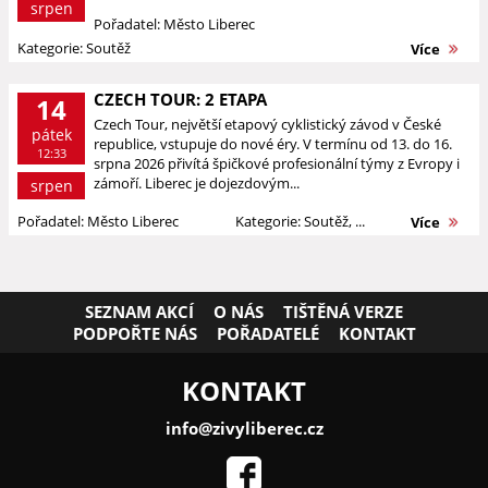
srpen
Pořadatel: Město Liberec
Kategorie: Soutěž
Více
CZECH TOUR: 2 ETAPA
14
Czech Tour, největší etapový cyklistický závod v České
pátek
republice, vstupuje do nové éry. V termínu od 13. do 16.
12:33
srpna 2026 přivítá špičkové profesionální týmy z Evropy i
zámoří. Liberec je dojezdovým...
srpen
Pořadatel: Město Liberec
Kategorie: Soutěž, ...
Více
SEZNAM AKCÍ
O NÁS
TIŠTĚNÁ VERZE
PODPOŘTE NÁS
POŘADATELÉ
KONTAKT
KONTAKT
info@zivyliberec.cz