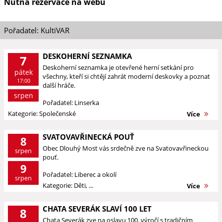
Nutná rezervace na webu
Pořadatel: KultiVAR
DESKOHERNÍ SEZNAMKA
7
Deskoherní seznamka je otevřené herní setkání pro
pátek
všechny, kteří si chtějí zahrát moderní deskovky a poznat
17:00
další hráče.
srpen
Pořadatel: Linserka
Kategorie: Společenské
Více
SVATOVAVŘINECKÁ POUŤ
8
Obec Dlouhý Most vás srdečně zve na Svatovavřineckou
srpen
pouť.
9
Pořadatel: Liberec a okolí
srpen
Kategorie: Děti, ...
Více
CHATA SEVERÁK SLAVÍ 100 LET
8
Chata Severák zve na oslavu 100. výročí s tradičním