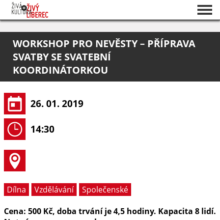
Seznam akcí
WORKSHOP PRO NEVĚSTY – PŘÍPRAVA
O projektu
SVATBY SE SVATEBNÍ
Pořadatelé
KOORDINÁTORKOU
26. 01. 2019
14:30
Dílna
Vzdělávání
Společenské
Cena: 500 Kč, doba trvání je 4,5 hodiny. Kapacita 8 lidí.