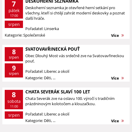
DESKOHERNÍ SEZNAMKA
7
Deskoherní seznamka je otevřené herní setkání pro
pátek
všechny, kteří si chtějí zahrát moderní deskovky a poznat
17:00
další hráče.
srpen
Pořadatel: Linserka
Kategorie: Společenské
Více
SVATOVAVŘINECKÁ POUŤ
8
Obec Dlouhý Most vás srdečně zve na Svatovavřineckou
srpen
pouť.
9
Pořadatel: Liberec a okolí
srpen
Kategorie: Děti, ...
Více
CHATA SEVERÁK SLAVÍ 100 LET
8
Chata Severák zve na oslavu 100. výročí s tradičním
sobota
prázdninovým kolotočem a klouzačkou.
11:00
Pořadatel: Liberec a okolí
srpen
Kategorie: Děti, ...
Více