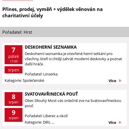
Přines, prodej, vyměň + výdělek věnován na
charitativní účely
Pořadatel: Hrst
DESKOHERNÍ SEZNAMKA
7
Deskoherní seznamka je otevřené herní setkání pro
pátek
všechny, kteří si chtějí zahrát moderní deskovky a poznat
17:00
další hráče.
srpen
Pořadatel: Linserka
Kategorie: Společenské
Více
SVATOVAVŘINECKÁ POUŤ
8
Obec Dlouhý Most vás srdečně zve na Svatovavřineckou
srpen
pouť.
9
Pořadatel: Liberec a okolí
srpen
Kategorie: Děti, ...
Více