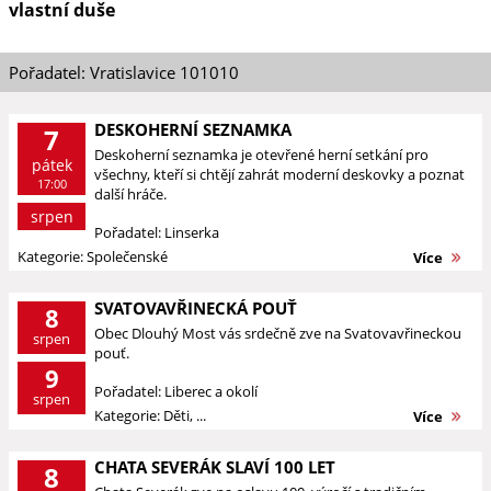
vlastní duše
Pořadatel: Vratislavice 101010
DESKOHERNÍ SEZNAMKA
7
Deskoherní seznamka je otevřené herní setkání pro
pátek
všechny, kteří si chtějí zahrát moderní deskovky a poznat
17:00
další hráče.
srpen
Pořadatel: Linserka
Kategorie: Společenské
Více
SVATOVAVŘINECKÁ POUŤ
8
Obec Dlouhý Most vás srdečně zve na Svatovavřineckou
srpen
pouť.
9
Pořadatel: Liberec a okolí
srpen
Kategorie: Děti, ...
Více
CHATA SEVERÁK SLAVÍ 100 LET
8