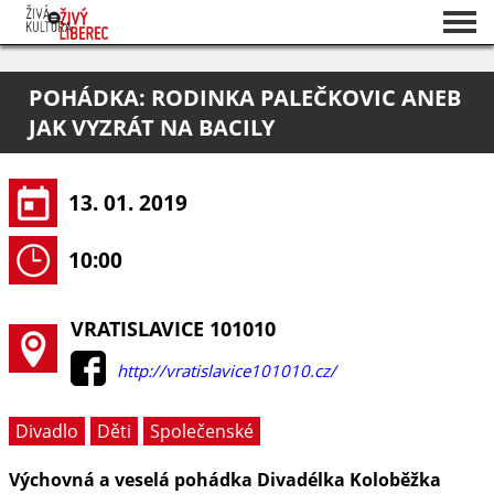
Seznam akcí
POHÁDKA: RODINKA PALEČKOVIC ANEB
O projektu
JAK VYZRÁT NA BACILY
Pořadatelé
13. 01. 2019
10:00
VRATISLAVICE 101010
http://vratislavice101010.cz/
Divadlo
Děti
Společenské
Výchovná a veselá pohádka Divadélka Koloběžka