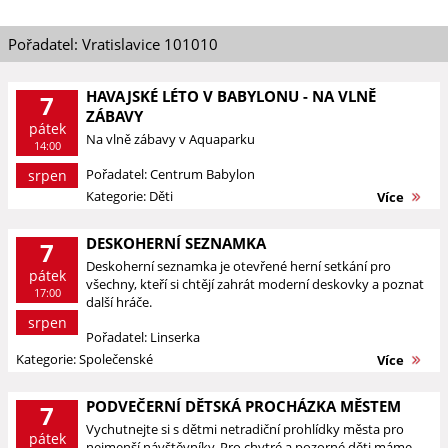
Pořadatel: Vratislavice 101010
HAVAJSKÉ LÉTO V BABYLONU - NA VLNĚ
7
ZÁBAVY
pátek
Na vlně zábavy v Aquaparku
14:00
Pořadatel: Centrum Babylon
srpen
Kategorie: Děti
Více
DESKOHERNÍ SEZNAMKA
7
Deskoherní seznamka je otevřené herní setkání pro
pátek
všechny, kteří si chtějí zahrát moderní deskovky a poznat
17:00
další hráče.
srpen
Pořadatel: Linserka
Kategorie: Společenské
Více
PODVEČERNÍ DĚTSKÁ PROCHÁZKA MĚSTEM
7
Vychutnejte si s dětmi netradiční prohlídky města pro
pátek
nejmenší návštěvníky. Pro chytré a pozorné děti máme