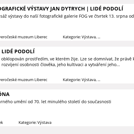
GRAFICKÉ VÝSTAVY JAN DYTRYCH | LIDÉ PODOLÍ
áž výstavy do naší fotografické galerie FOG ve čtvrtek 13. srpna o
everočeské muzeum Liberec
Kategorie: Výstava, ...
 LIDÉ PODOLÍ
 obklopován prostředím, ve kterém žije. Lze se domnívat, že právě k
rozvíjení osobnosti člověka, jeho kultivaci a vytváření jeho...
everočeské muzeum Liberec
Kategorie: Výstava, ...
ÓNA
arného umění od 70. let minulého století do současnosti
ek
Kategorie: Výstava