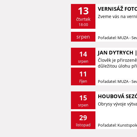
13
VERNISÁŽ FOTO
Zveme vás na vernis
čtvrtek
18:00
srpen
Pořadatel: MUZA - S
JAN DYTRYCH |
14
Člověk je přirozeně
srpen
důležitou úlohu při 
11
říjen
Pořadatel: MUZA - S
HOUBOVÁ SEZ
15
Obrysy vývoje výtv
srpen
29
listopad
Pořadatel: Kunstspol