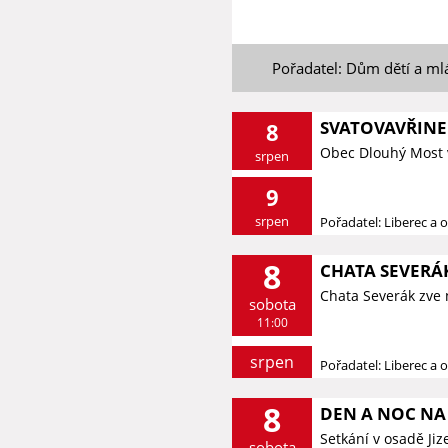
Pořadatel: Dům dětí a ml
SVATOVAVŘINE
8
Obec Dlouhý Most 
srpen
9
srpen
Pořadatel: Liberec a o
8
CHATA SEVERÁK
Chata Severák zve 
sobota
11:00
srpen
Pořadatel: Liberec a o
8
DEN A NOC NA 
Setkání v osadě Ji
sobota