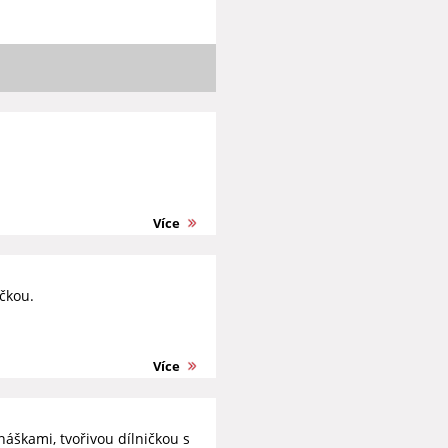
Více
čkou.
Více
áškami, tvořivou dílničkou s