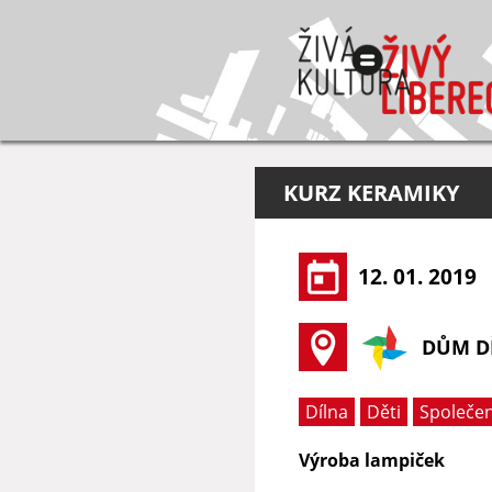
KURZ KERAMIKY
12. 01. 2019
DŮM DĚ
Dílna
Děti
Společe
Výroba lampiček