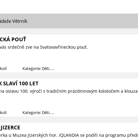
ádeže Větrník
CKÁ POUŤ
vás srdečně zve na Svatovavřineckou pouť.
kolí
Kategorie: Děti, ...
 SLAVÍ 100 LET
na oslavu 100. výročí s tradičním prázdninovým kolotočem a klouza
kolí
Kategorie: Děti, ...
JIZERCE
zerka u Muzea Jizerských hor. iQLANDIA se podílí na programu předn