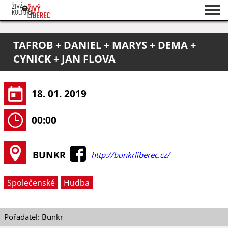
Seznam akcí
TAFROB + DANIEL + MARYS + DEMA +
O projektu
CYNICK + JAN FLOVA
Pořadatelé
18. 01. 2019
00:00
BUNKR
http://bunkrliberec.cz/
Společenské
Hudba
Pořadatel: Bunkr