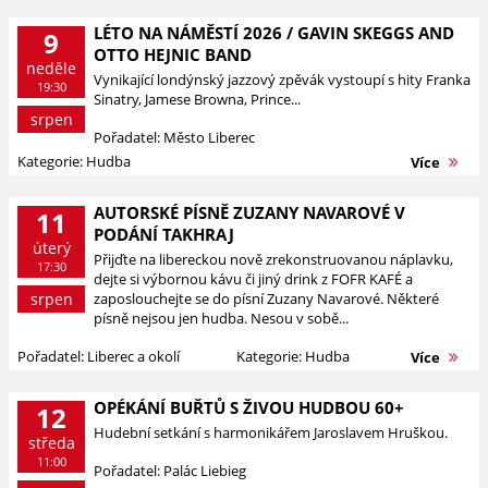
LÉTO NA NÁMĚSTÍ 2026 / GAVIN SKEGGS AND
9
OTTO HEJNIC BAND
neděle
Vynikající londýnský jazzový zpěvák vystoupí s hity Franka
19:30
Sinatry, Jamese Browna, Prince...
srpen
Pořadatel: Město Liberec
Kategorie: Hudba
Více
AUTORSKÉ PÍSNĚ ZUZANY NAVAROVÉ V
11
PODÁNÍ TAKHRAJ
úterý
Přijďte na libereckou nově zrekonstruovanou náplavku,
17:30
dejte si výbornou kávu či jiný drink z FOFR KAFÉ a
srpen
zaposlouchejte se do písní Zuzany Navarové. Některé
písně nejsou jen hudba. Nesou v sobě...
Pořadatel: Liberec a okolí
Kategorie: Hudba
Více
OPÉKÁNÍ BUŘTŮ S ŽIVOU HUDBOU 60+
12
Hudební setkání s harmonikářem Jaroslavem Hruškou.
středa
11:00
Pořadatel: Palác Liebieg