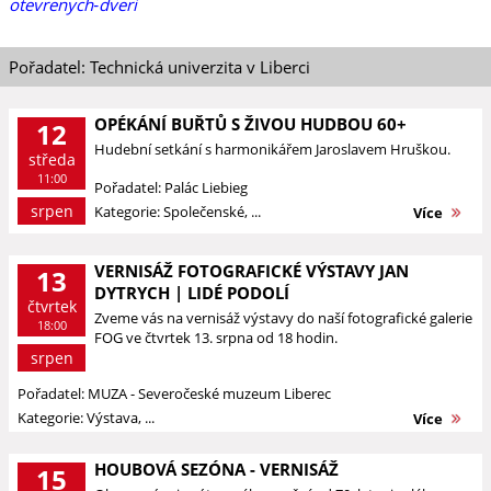
otevrenych‐dveri
Pořadatel: Technická univerzita v Liberci
OPÉKÁNÍ BUŘTŮ S ŽIVOU HUDBOU 60+
12
Hudební setkání s harmonikářem Jaroslavem Hruškou.
středa
11:00
Pořadatel: Palác Liebieg
srpen
Kategorie: Společenské, ...
Více
VERNISÁŽ FOTOGRAFICKÉ VÝSTAVY JAN
13
DYTRYCH | LIDÉ PODOLÍ
čtvrtek
Zveme vás na vernisáž výstavy do naší fotografické galerie
18:00
FOG ve čtvrtek 13. srpna od 18 hodin.
srpen
Pořadatel: MUZA - Severočeské muzeum Liberec
Kategorie: Výstava, ...
Více
HOUBOVÁ SEZÓNA - VERNISÁŽ
15