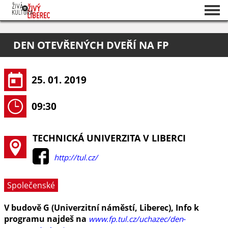
Seznam akcí
DEN OTEVŘENÝCH DVEŘÍ NA FP
O projektu
Pořadatelé
25. 01. 2019
09:30
TECHNICKÁ UNIVERZITA V LIBERCI
http://tul.cz/
Společenské
V budově G (Univerzitní náměstí, Liberec), Info k
programu najdeš na
www.fp.tul.cz/uchazec/den‐