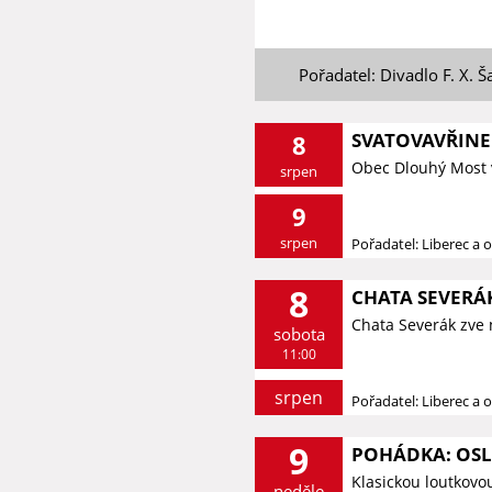
Pořadatel: Divadlo F. X. Š
SVATOVAVŘINE
8
Obec Dlouhý Most 
srpen
9
srpen
Pořadatel: Liberec a o
8
CHATA SEVERÁK
Chata Severák zve 
sobota
11:00
srpen
Pořadatel: Liberec a o
9
POHÁDKA: OSLÍ
Klasickou loutkovo
neděle