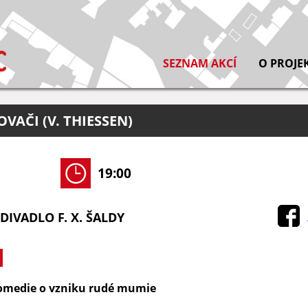
SEZNAM AKCÍ
O PROJE
VAČI (V. THIESSEN)
19:00
DIVADLO F. X. ŠALDY
komedie o vzniku rudé mumie