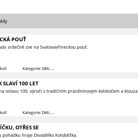
aldy
CKÁ POUŤ
vás srdečně zve na Svatovavřineckou pouť.
kolí
Kategorie: Děti, ...
 SLAVÍ 100 LET
na oslavu 100. výročí s tradičním prázdninovým kolotočem a klouza
kolí
Kategorie: Děti, ...
ČKU, OTŘES SE
u pohádku hraje Divadélko Koloběžka.