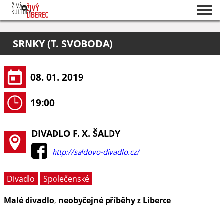
Seznam akcí
SRNKY (T. SVOBODA)
O projektu
Pořadatelé
08. 01. 2019
19:00
DIVADLO F. X. ŠALDY
http://saldovo-divadlo.cz/
Divadlo
Společenské
Malé divadlo, neobyčejné příběhy z Liberce