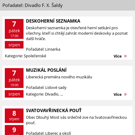
Pořadatel: Divadlo F. X. Šaldy
DESKOHERNÍ SEZNAMKA
7
Deskoherní seznamka je otevřené herní setkání pro
pátek
všechny, kteří si chtějí zahrát moderní deskovky a poznat
17:00
další hráče.
srpen
Pořadatel: Linserka
Kategorie: Společenské
Více
MUZIKÁL POSLÁNÍ
7
Liberecká premiéra nového muzikálu
pátek
19:00
Pořadatel: Lidové sady
srpen
Kategorie: Divadlo, ...
Více
SVATOVAVŘINECKÁ POUŤ
8
Obec Dlouhý Most vás srdečně zve na Svatovavřineckou
srpen
pouť.
9
Pořadatel: Liberec a okolí