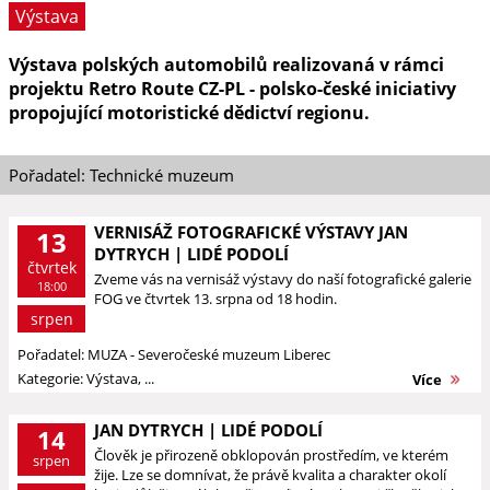
Výstava
Výstava polských automobilů realizovaná v rámci
projektu Retro Route CZ-PL - polsko-české iniciativy
propojující motoristické dědictví regionu.
Pořadatel: Technické muzeum
VERNISÁŽ FOTOGRAFICKÉ VÝSTAVY JAN
13
DYTRYCH | LIDÉ PODOLÍ
čtvrtek
Zveme vás na vernisáž výstavy do naší fotografické galerie
18:00
FOG ve čtvrtek 13. srpna od 18 hodin.
srpen
Pořadatel: MUZA - Severočeské muzeum Liberec
Kategorie: Výstava, ...
Více
JAN DYTRYCH | LIDÉ PODOLÍ
14
Člověk je přirozeně obklopován prostředím, ve kterém
srpen
žije. Lze se domnívat, že právě kvalita a charakter okolí