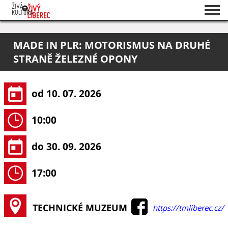
Seznam akcí
MADE IN PLR: MOTORISMUS NA DRUHÉ
O projektu
STRANĚ ŽELEZNÉ OPONY
Pořadatelé
od 10. 07. 2026
10:00
do 30. 09. 2026
17:00
TECHNICKÉ MUZEUM
https://tmliberec.cz/