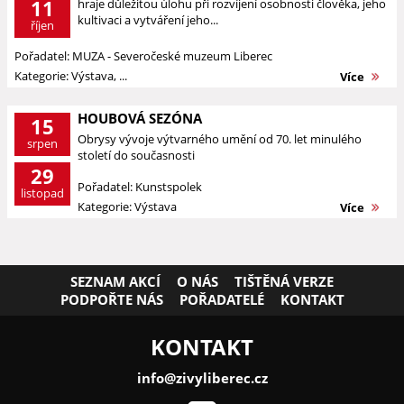
11
hraje důležitou úlohu při rozvíjení osobnosti člověka, jeho
kultivaci a vytváření jeho...
říjen
Pořadatel: MUZA - Severočeské muzeum Liberec
Kategorie: Výstava, ...
Více
HOUBOVÁ SEZÓNA
15
Obrysy vývoje výtvarného umění od 70. let minulého
srpen
století do současnosti
29
Pořadatel: Kunstspolek
listopad
Kategorie: Výstava
Více
SEZNAM AKCÍ
O NÁS
TIŠTĚNÁ VERZE
PODPOŘTE NÁS
POŘADATELÉ
KONTAKT
KONTAKT
info@zivyliberec.cz