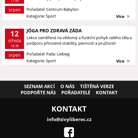
17:00
Pořadatel: Centrum Babylon
srpen
Kategorie: Sport
Více
JÓGA PRO ZDRAVÁ ZÁDA
12
Lekce zaměřená na vědomý a funkční pohyb celého těla a
středa
podporu přirozené stability, pevnosti a pružnosti
18:30
Pořadatel: Palác Liebieg
srpen
Kategorie: Sport
Více
SEZNAM AKCÍ
O NÁS
TIŠTĚNÁ VERZE
PODPOŘTE NÁS
POŘADATELÉ
KONTAKT
KONTAKT
info@zivyliberec.cz