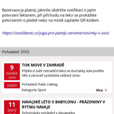
Rezervace je platná, jakmile obdržíte notifikaci o jejím
potvrzení lektorem, při příchodu na lekci se prokážete
potvrzením o platbě nebo na místě zaplatíte QR kódem.
https://zooliberec.cz/joga-pro-pandy-cervene/novinky-v-zoo/
Pořadatel: ZOO
TOK MOVE V ZAHRADĚ
9
Přijďte si zažít netradiční lekci se sluchátky, kde posílíte
neděle
tělo a zároveň vyskáčete veškerý stres.
09:00
Pořadatel: Palác Liebieg
srpen
Kategorie: Sport
Více
HAVAJSKÉ LÉTO V BABYLONU - PRÁZDNINY V
11
RYTMU HAVAJE
úterý
Ochutnávky potápění v Aquaparku