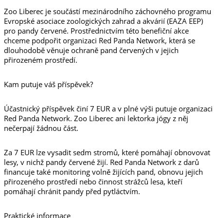
Zoo Liberec je součástí mezinárodního záchovného programu
Evropské asociace zoologických zahrad a akvárií (EAZA EEP)
pro pandy červené. Prostřednictvím této benefiční akce
chceme podpořit organizaci Red Panda Network, která se
dlouhodobě věnuje ochraně pand červených v jejich
přirozeném prostředí.
Kam putuje váš příspěvek?
Účastnický příspěvek činí 7 EUR a v plné výši putuje organizaci
Red Panda Network. Zoo Liberec ani lektorka jógy z něj
nečerpají žádnou část.
Za 7 EUR lze vysadit sedm stromů, které pomáhají obnovovat
lesy, v nichž pandy červené žijí. Red Panda Network z darů
financuje také monitoring volně žijících pand, obnovu jejich
přirozeného prostředí nebo činnost strážců lesa, kteří
pomáhají chránit pandy před pytláctvím.
Praktické informace