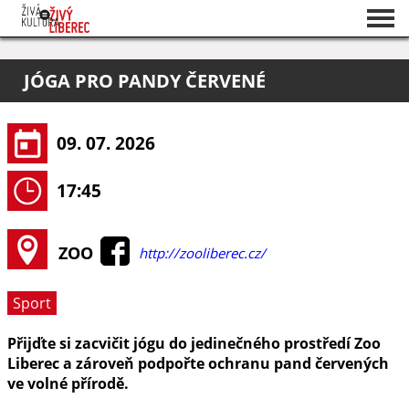
Seznam akcí
JÓGA PRO PANDY ČERVENÉ
O projektu
Pořadatelé
09. 07. 2026
17:45
ZOO
http://zooliberec.cz/
Sport
Přijďte si zacvičit jógu do jedinečného prostředí Zoo
Liberec a zároveň podpořte ochranu pand červených
ve volné přírodě.