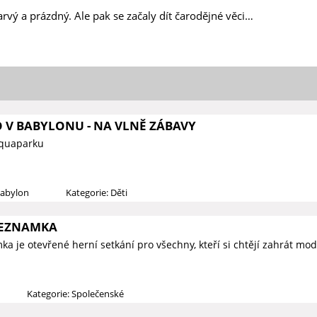
rvý a prázdný. Ale pak se začaly dít čarodějné věci…
O V BABYLONU - NA VLNĚ ZÁBAVY
Aquaparku
Babylon
Kategorie: Děti
SEZNAMKA
a je otevřené herní setkání pro všechny, kteří si chtějí zahrát mod
Kategorie: Společenské