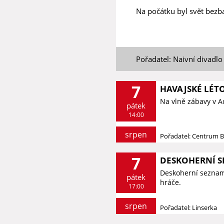
Na počátku byl svět bezba
Pořadatel: Naivní divadlo
7
HAVAJSKÉ LÉT
Na vlně zábavy v 
pátek
14:00
srpen
Pořadatel: Centrum 
7
DESKOHERNÍ 
Deskoherní seznamk
pátek
hráče.
17:00
srpen
Pořadatel: Linserka