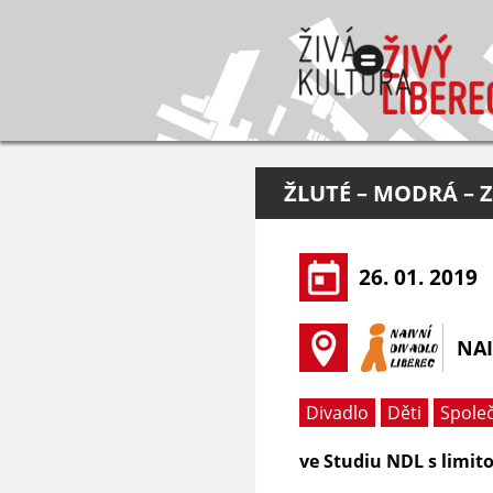
ŽLUTÉ – MODRÁ – 
26. 01. 2019
NAI
Divadlo
Děti
Spole
ve Studiu NDL s limit