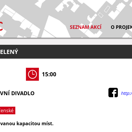
SEZNAM AKCÍ
O PROJE
ZELENÝ
15:00
VNÍ DIVADLO
http:
čenské
ovanou kapacitou míst.