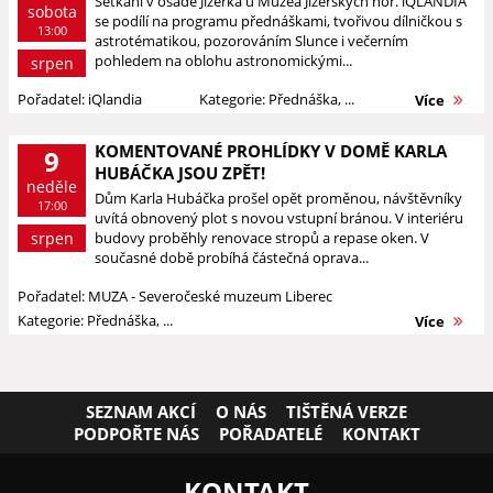
Setkání v osadě Jizerka u Muzea Jizerských hor. iQLANDIA
sobota
se podílí na programu přednáškami, tvořivou dílničkou s
13:00
astrotématikou, pozorováním Slunce i večerním
pohledem na oblohu astronomickými...
srpen
Pořadatel: iQlandia
Kategorie: Přednáška, ...
Více
KOMENTOVANÉ PROHLÍDKY V DOMĚ KARLA
9
HUBÁČKA JSOU ZPĚT!
neděle
Dům Karla Hubáčka prošel opět proměnou, návštěvníky
17:00
uvítá obnovený plot s novou vstupní bránou. V interiéru
srpen
budovy proběhly renovace stropů a repase oken. V
současné době probíhá částečná oprava...
Pořadatel: MUZA - Severočeské muzeum Liberec
Kategorie: Přednáška, ...
Více
SEZNAM AKCÍ
O NÁS
TIŠTĚNÁ VERZE
PODPOŘTE NÁS
POŘADATELÉ
KONTAKT
KONTAKT