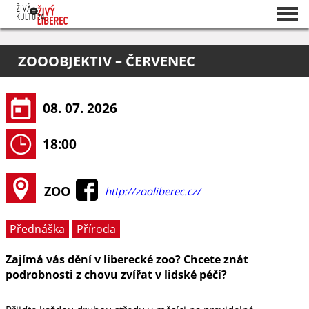
Seznam akcí
ZOOOBJEKTIV – ČERVENEC
O projektu
Pořadatelé
08. 07. 2026
18:00
ZOO
http://zooliberec.cz/
Přednáška
Příroda
Zajímá vás dění v liberecké zoo? Chcete znát
podrobnosti z chovu zvířat v lidské péči?