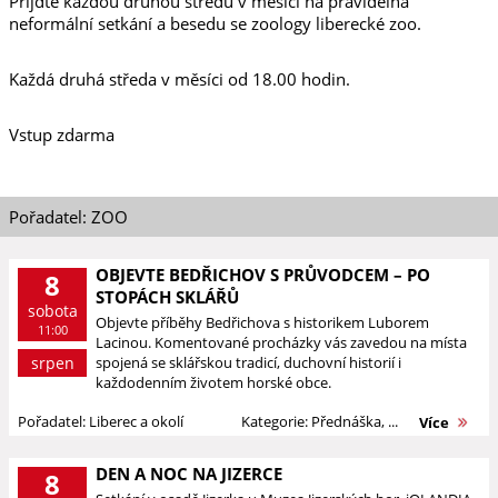
Přijďte každou druhou středu v měsíci na pravidelná
neformální setkání a besedu se zoology liberecké zoo.
Každá druhá středa v měsíci od 18.00 hodin.
Vstup zdarma
Pořadatel: ZOO
OBJEVTE BEDŘICHOV S PRŮVODCEM – PO
8
STOPÁCH SKLÁŘŮ
sobota
Objevte příběhy Bedřichova s historikem Luborem
11:00
Lacinou. Komentované procházky vás zavedou na místa
srpen
spojená se sklářskou tradicí, duchovní historií i
každodenním životem horské obce.
Pořadatel: Liberec a okolí
Kategorie: Přednáška, ...
Více
DEN A NOC NA JIZERCE
8