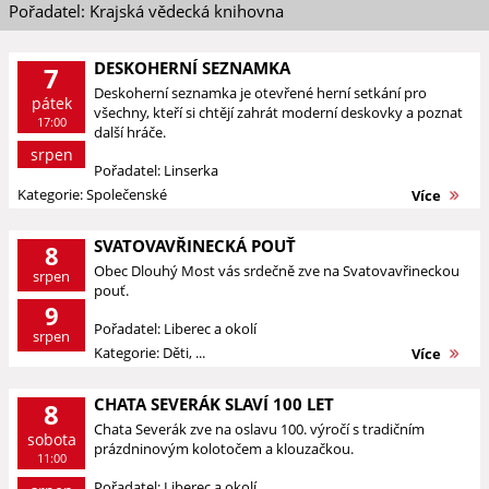
Pořadatel: Krajská vědecká knihovna
DESKOHERNÍ SEZNAMKA
7
Deskoherní seznamka je otevřené herní setkání pro
pátek
všechny, kteří si chtějí zahrát moderní deskovky a poznat
17:00
další hráče.
srpen
Pořadatel: Linserka
Kategorie: Společenské
Více
SVATOVAVŘINECKÁ POUŤ
8
Obec Dlouhý Most vás srdečně zve na Svatovavřineckou
srpen
pouť.
9
Pořadatel: Liberec a okolí
srpen
Kategorie: Děti, ...
Více
CHATA SEVERÁK SLAVÍ 100 LET
8
Chata Severák zve na oslavu 100. výročí s tradičním
sobota
prázdninovým kolotočem a klouzačkou.
11:00
Pořadatel: Liberec a okolí