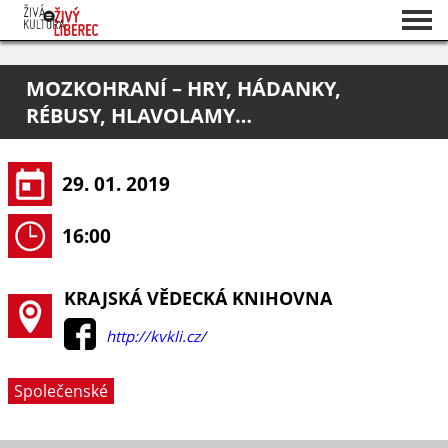
Seznam akcí
MOZKOHRANÍ – HRY, HÁDANKY,
O projektu
RÉBUSY, HLAVOLAMY…
Pořadatelé
29. 01. 2019
16:00
KRAJSKÁ VĚDECKÁ KNIHOVNA
http://kvkli.cz/
Společenské