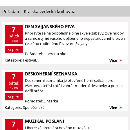
Pořadatel: Krajská vědecká knihovna
DEN SVIJANSKÉHO PIVA
7
Připravte se na odpoledne plné skvělé zábavy, živé hudby
pátek
a samozřejmě vašeho oblíbeného nepasterovaného piva z
14:00
českého rodinného Pivovaru Svijany.
srpen
Pořadatel: Liberec a okolí
Kategorie: Festival, ...
Více
DESKOHERNÍ SEZNAMKA
7
Deskoherní seznamka je otevřené herní setkání pro
pátek
všechny, kteří si chtějí zahrát moderní deskovky a poznat
17:00
další hráče.
srpen
Pořadatel: Linserka
Kategorie: Společenské
Více
MUZIKÁL POSLÁNÍ
7
Liberecká premiéra nového muzikálu