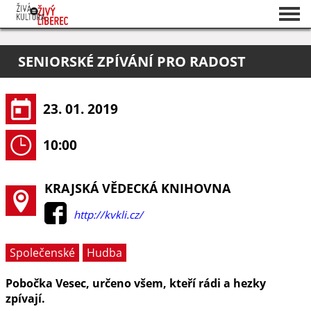
Seznam akcí
SENIORSKÉ ZPÍVÁNÍ PRO RADOST
O projektu
Pořadatelé
23. 01. 2019
10:00
KRAJSKÁ VĚDECKÁ KNIHOVNA
http://kvkli.cz/
Společenské
Hudba
Pobočka Vesec, určeno všem, kteří rádi a hezky
zpívají.