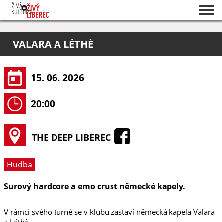
Seznam akcí
VALARA A LÉTHÈ
O projektu
Pořadatelé
15. 06. 2026
20:00
THE DEEP LIBEREC
Hudba
Surový hardcore a emo crust německé kapely.
V rámci svého turné se v klubu zastaví německá kapela Valara
a Léthè.