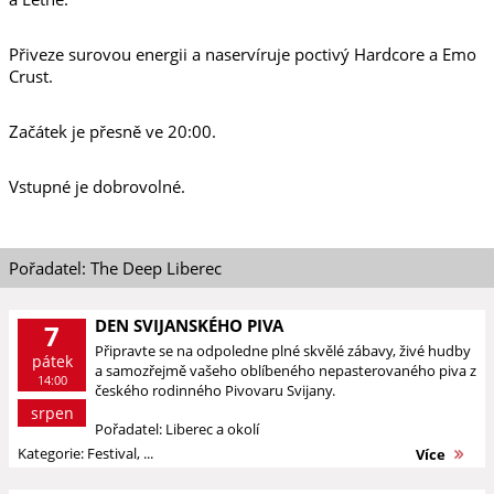
Přiveze surovou energii a naservíruje poctivý Hardcore a Emo
Crust.
Začátek je přesně ve 20:00.
Vstupné je dobrovolné.
Pořadatel: The Deep Liberec
DEN SVIJANSKÉHO PIVA
7
Připravte se na odpoledne plné skvělé zábavy, živé hudby
pátek
a samozřejmě vašeho oblíbeného nepasterovaného piva z
14:00
českého rodinného Pivovaru Svijany.
srpen
Pořadatel: Liberec a okolí
Kategorie: Festival, ...
Více