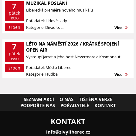
MUZIKÁL POSLÁNÍ
7
Liberecká premiéra nového muzikálu
pátek
19:00
Pořadatel: Lidové sady
srpen
Kategorie: Divadlo, ...
Více
LÉTO NA NÁMĚSTÍ 2026 / KRÁTKÉ SPOJENÍ
7
OPEN AIR
pátek
Vystoupí Jarret a jeho host Nevermore a Kosmonaut
19:00
Pořadatel: Město Liberec
srpen
Kategorie: Hudba
Více
SEZNAM AKCÍ
O NÁS
TIŠTĚNÁ VERZE
PODPOŘTE NÁS
POŘADATELÉ
KONTAKT
KONTAKT
info@zivyliberec.cz