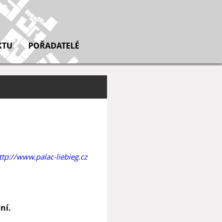
KTU
POŘADATELÉ
ttp://www.palac-liebieg.cz
ní.