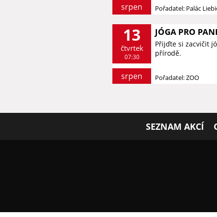
srpen
Pořadatel: Palác Lieb
13
JÓGA PRO PAN
Přijďte si zacviči
čtvrtek
přírodě.
07:30
srpen
Pořadatel: ZOO
SEZNAM AKCÍ