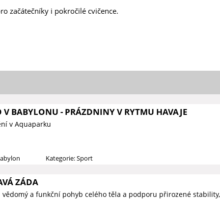
ro začátečníky i pokročilé cvičence.
O V BABYLONU - PRÁZDNINY V RYTMU HAVAJE
ní v Aquaparku
Babylon
Kategorie: Sport
AVÁ ZÁDA
vědomý a funkční pohyb celého těla a podporu přirozené stability,