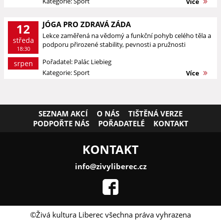
Kategorie: Sport
Více
JÓGA PRO ZDRAVÁ ZÁDA
12
Lekce zaměřená na vědomý a funkční pohyb celého těla a
středa
podporu přirozené stability, pevnosti a pružnosti
18:30
Pořadatel: Palác Liebieg
srpen
Kategorie: Sport
Více
SEZNAM AKCÍ
O NÁS
TIŠTĚNÁ VERZE
PODPOŘTE NÁS
POŘADATELÉ
KONTAKT
KONTAKT
info@zivyliberec.cz
©Živá kultura Liberec všechna práva vyhrazena