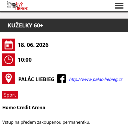
Seznam akcí
KUŽELKY 60+
O projektu
Pořadatelé
18. 06. 2026
10:00
PALÁC LIEBIEG
http://www.palac-liebieg.cz
Sport
Home Credit Arena
Vstup na předem zakoupenou permanentku.