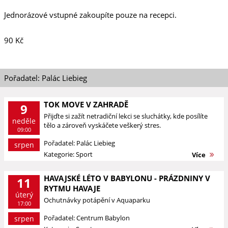
Jednorázové vstupné zakoupíte pouze na recepci.
90 Kč
Pořadatel: Palác Liebieg
TOK MOVE V ZAHRADĚ
9
Přijďte si zažít netradiční lekci se sluchátky, kde posílíte
neděle
tělo a zároveň vyskáčete veškerý stres.
09:00
Pořadatel: Palác Liebieg
srpen
Kategorie: Sport
Více
HAVAJSKÉ LÉTO V BABYLONU - PRÁZDNINY V
11
RYTMU HAVAJE
úterý
Ochutnávky potápění v Aquaparku
17:00
Pořadatel: Centrum Babylon
srpen