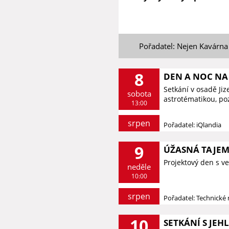
Pořadatel: Nejen Kavárna
8
DEN A NOC NA 
Setkání v osadě Ji
sobota
astrotématikou, p
13:00
srpen
Pořadatel: iQlandia
9
ÚŽASNÁ TAJEM
Projektový den s v
neděle
10:00
srpen
Pořadatel: Technick
10
SETKÁNÍ S JEH