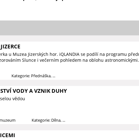
JIZERCE
zerka u Muzea Jizerských hor. iQLANDIA se podílí na programu předn
ozorováním Slunce i večerním pohledem na oblohu astronomickými.
Kategorie: Přednáška, ...
STVÍ VODY A VZNIK DUHY
eselou vědou
é muzeum
Kategorie: Dílna, ...
LICEMI