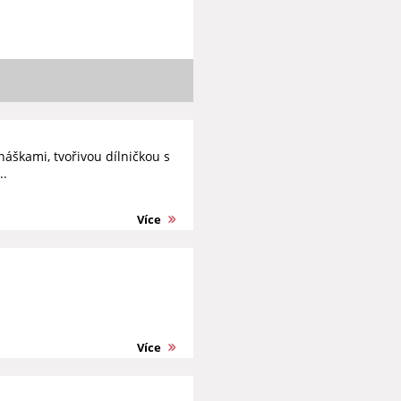
áškami, tvořivou dílničkou s
..
Více
Více