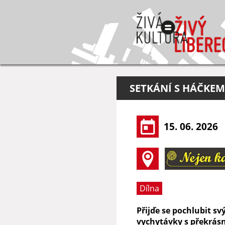
SETKÁNÍ S HÁČKEM
15. 06. 2026
Dílna
Přijďe se pochlubit s
vychytávky s překrásn