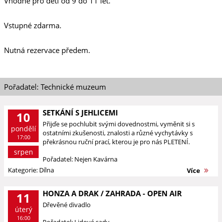
Vhodné pro děti od 9 do 11 let.
Vstupné zdarma.
Nutná rezervace předem.
Pořadatel: Technické muzeum
SETKÁNÍ S JEHLICEMI
10
Přijďe se pochlubit svými dovednostmi, vyměnit si s
pondělí
ostatními zkušenosti, znalosti a různé vychytávky s
17:00
překrásnou ruční prací, kterou je pro nás PLETENÍ.
srpen
Pořadatel: Nejen Kavárna
Kategorie: Dílna
Více
HONZA A DRAK / ZAHRADA - OPEN AIR
11
Dřevěné divadlo
úterý
16:00