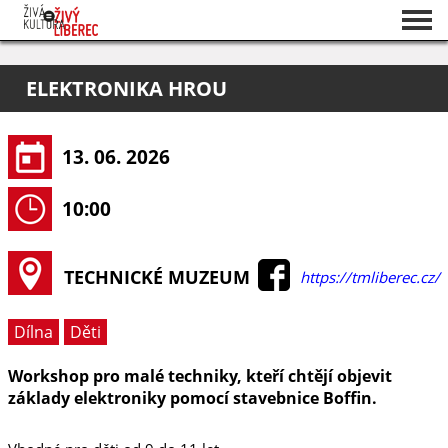
Seznam akcí
ELEKTRONIKA HROU
O projektu
Pořadatelé
13. 06. 2026
10:00
TECHNICKÉ MUZEUM
https://tmliberec.cz/
Dílna
Děti
Workshop pro malé techniky, kteří chtějí objevit
základy elektroniky pomocí stavebnice Boffin.