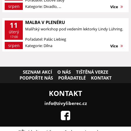
Pořadatel: Lidové sady
srpen
Kategorie: Divadlo, ...
Více
MALBA V PLENÉRU
11
Malířský workshop pod vedením lektorky Lindy Lühring.
úterý
17:00
Pořadatel: Palác Liebieg
srpen
Kategorie: Dílna
Více
SEZNAM AKCÍ
O NÁS
TIŠTĚNÁ VERZE
PODPOŘTE NÁS
POŘADATELÉ
KONTAKT
KONTAKT
info@zivyliberec.cz