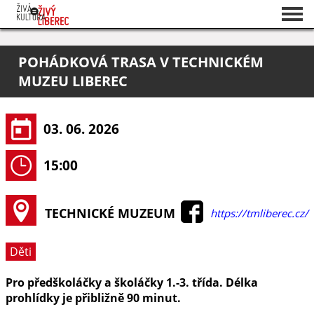
Seznam akcí
POHÁDKOVÁ TRASA V TECHNICKÉM
O projektu
MUZEU LIBEREC
Pořadatelé
03. 06. 2026
15:00
TECHNICKÉ MUZEUM
https://tmliberec.cz/
Děti
Pro předškoláčky a školáčky 1.-3. třída. Délka
prohlídky je přibližně 90 minut.