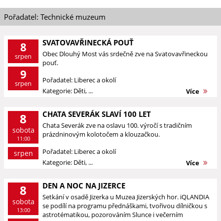
Pořadatel: Technické muzeum
SVATOVAVŘINECKÁ POUŤ
8
Obec Dlouhý Most vás srdečně zve na Svatovavřineckou
srpen
pouť.
9
Pořadatel: Liberec a okolí
srpen
Kategorie: Děti, ...
Více
CHATA SEVERÁK SLAVÍ 100 LET
8
Chata Severák zve na oslavu 100. výročí s tradičním
sobota
prázdninovým kolotočem a klouzačkou.
11:00
Pořadatel: Liberec a okolí
srpen
Kategorie: Děti, ...
Více
DEN A NOC NA JIZERCE
8
Setkání v osadě Jizerka u Muzea Jizerských hor. iQLANDIA
sobota
se podílí na programu přednáškami, tvořivou dílničkou s
13:00
astrotématikou, pozorováním Slunce i večerním