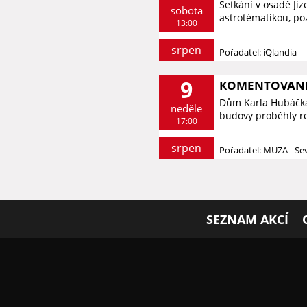
Setkání v osadě Ji
sobota
astrotématikou, p
13:00
srpen
Pořadatel: iQlandia
9
KOMENTOVANÉ 
Dům Karla Hubáčka 
neděle
budovy proběhly re
17:00
srpen
Pořadatel: MUZA - S
SEZNAM AKCÍ