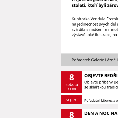
století, kteří byli zár
Kurátorka Vendula Fremlo
na jedinečnost svých děl
svá díla s nadšením množi
výstavě také ilustrace, na 
Pořadatel: Galerie Lázně 
8
OBJEVTE BEDŘ
Objevte příběhy B
sobota
se sklářskou tradic
11:00
srpen
Pořadatel: Liberec a o
8
DEN A NOC NA 