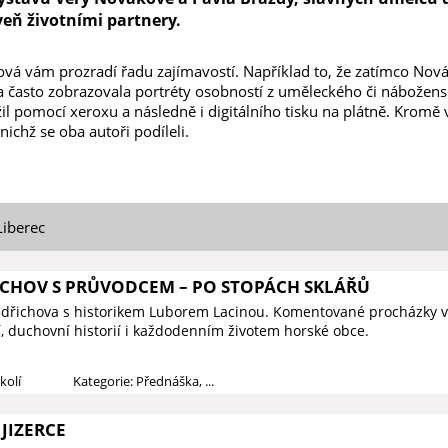
oveň životními partnery.
vá vám prozradí řadu zajímavostí. Například to, že zatímco Nová
 a často zobrazovala portréty osobností z uměleckého či nábožens
l pomocí xeroxu a následně i digitálního tisku na plátně. Kromě 
nichž se oba autoři podíleli.
Liberec
ICHOV S PRŮVODCEM – PO STOPÁCH SKLÁŘŮ
edřichova s historikem Luborem Lacinou. Komentované procházky v
í, duchovní historií i každodenním životem horské obce.
kolí
Kategorie: Přednáška, ...
JIZERCE