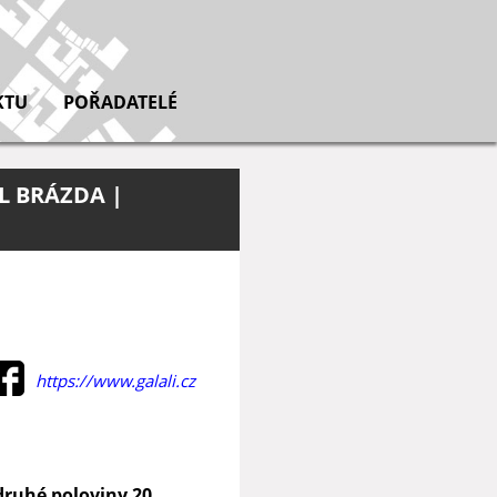
KTU
POŘADATELÉ
L BRÁZDA |
https://www.galali.cz
druhé poloviny 20.