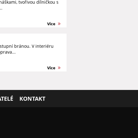
áškami, tvořivou dílničkou s
..
Více
tupní bránou. V interiéru
prava...
Více
TELÉ
KONTAKT