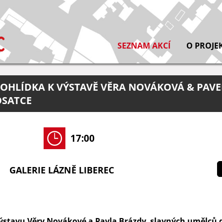
SEZNAM AKCÍ
O PROJE
HLÍDKA K VÝSTAVĚ VĚRA NOVÁKOVÁ & PAVE
OSATCE
17:00
GALERIE LÁZNĚ LIBEREC
 výstavu Věry Novákové a Pavla Brázdy, slavných umělců 