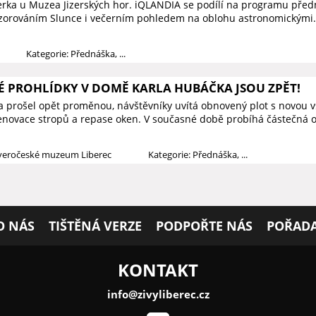
zerka u Muzea Jizerských hor. iQLANDIA se podílí na programu předn
ozorováním Slunce i večerním pohledem na oblohu astronomickými.
Kategorie: Přednáška, ...
PROHLÍDKY V DOMĚ KARLA HUBÁČKA JSOU ZPĚT!
prošel opět proměnou, návštěvníky uvítá obnovený plot s novou vs
novace stropů a repase oken. V současné době probíhá částečná o
everočeské muzeum Liberec
Kategorie: Přednáška, ...
O NÁS
TIŠTĚNÁ VERZE
PODPOŘTE NÁS
POŘADA
KONTAKT
info@zivyliberec.cz