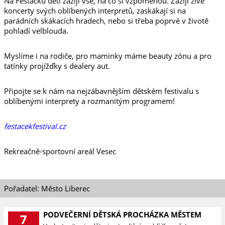
Na Fesťáčku děti zažijí vše, na co si vzpomenou. Zažijí živé
koncerty svých oblíbených interpretů, zaskákají si na
parádních skákacích hradech, nebo si třeba poprvé v životě
pohladí velblouda.
Myslíme i na rodiče, pro maminky máme beauty zónu a pro
tatínky projížďky s dealery aut.
Připojte se k nám na nejzábavnějším dětském festivalu s
oblíbenými interprety a rozmanitým programem!
festacekfestival.cz
Rekreačně-sportovní areál Vesec
Pořadatel: Město Liberec
PODVEČERNÍ DĚTSKÁ PROCHÁZKA MĚSTEM
7