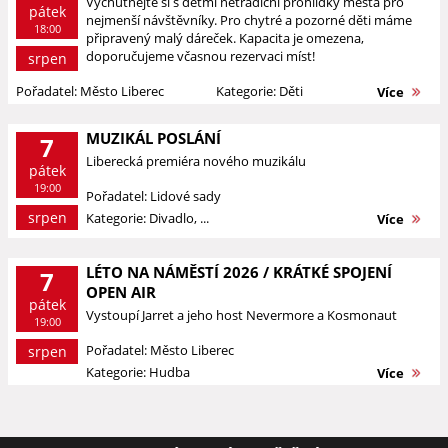
Vychutnejte si s dětmi netradiční prohlídky města pro
pátek
nejmenší návštěvníky. Pro chytré a pozorné děti máme
18:00
připravený malý dáreček. Kapacita je omezena,
doporučujeme včasnou rezervaci míst!
srpen
Pořadatel: Město Liberec
Kategorie: Děti
Více
MUZIKÁL POSLÁNÍ
7
Liberecká premiéra nového muzikálu
pátek
19:00
Pořadatel: Lidové sady
srpen
Kategorie: Divadlo, ...
Více
LÉTO NA NÁMĚSTÍ 2026 / KRÁTKÉ SPOJENÍ
7
OPEN AIR
pátek
Vystoupí Jarret a jeho host Nevermore a Kosmonaut
19:00
Pořadatel: Město Liberec
srpen
Kategorie: Hudba
Více