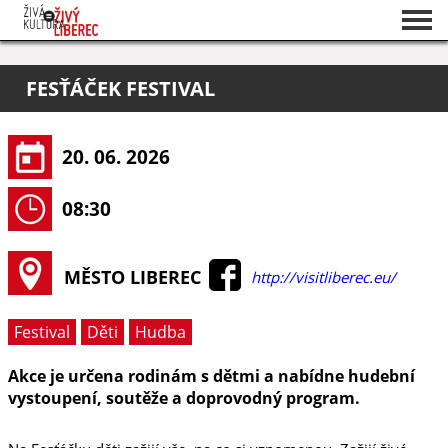
Seznam akcí
FESŤÁČEK FESTIVAL
O projektu
Pořadatelé
20. 06. 2026
08:30
MĚSTO LIBEREC
http://visitliberec.eu/
Festival
Děti
Hudba
Akce je určena rodinám s dětmi a nabídne hudební
vystoupení, soutěže a doprovodný program.