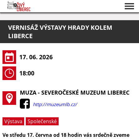
Seznam akcí
VERNISÁŽ VÝSTAVY HRADY KOLEM
O projektu
LIBERCE
Pořadatelé
17. 06. 2026
18:00
MUZA - SEVEROČESKÉ MUZEUM LIBEREC
http://muzeumlb.cz/
Výstava
Společenské
Ve středu 17. června od 18 hodin vás srdečně zveme