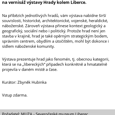
na vernisáž výstavy Hrady kolem Liberce.
Na příbězích jednotlivých hradů, vám výstava nabídne širší
souvislosti, historické, architektonické, vojenské, heraldické,
náboženské. Zároveň výstava přinese kontext geologický a
geografický, sociální nebo i politický. Protože hrad není jen
stavba v krajině, hrad je také opěrným strategickým bodem,
správním centrem, obydlím a útočištěm, mohl být dokonce i
sídlem náboženské komunity.
Výstava prezentuje hrad jako fenomén, tj. obecnou kategorii,
která se na „libereckých“ případech konkrétně a hmatatelně
projevila v daném místě a čase.
Kurátor: Zbyněk Hubinka
Vstup zdarma.
Pořadatel: MUZA - Severočeské muzeum Liberec