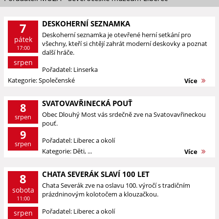
DESKOHERNÍ SEZNAMKA
7
Deskoherní seznamka je otevřené herní setkání pro
pátek
všechny, kteří si chtějí zahrát moderní deskovky a poznat
17:00
další hráče.
srpen
Pořadatel: Linserka
Kategorie: Společenské
Více
SVATOVAVŘINECKÁ POUŤ
8
Obec Dlouhý Most vás srdečně zve na Svatovavřineckou
srpen
pouť.
9
Pořadatel: Liberec a okolí
srpen
Kategorie: Děti, ...
Více
CHATA SEVERÁK SLAVÍ 100 LET
8
Chata Severák zve na oslavu 100. výročí s tradičním
sobota
prázdninovým kolotočem a klouzačkou.
11:00
Pořadatel: Liberec a okolí
srpen