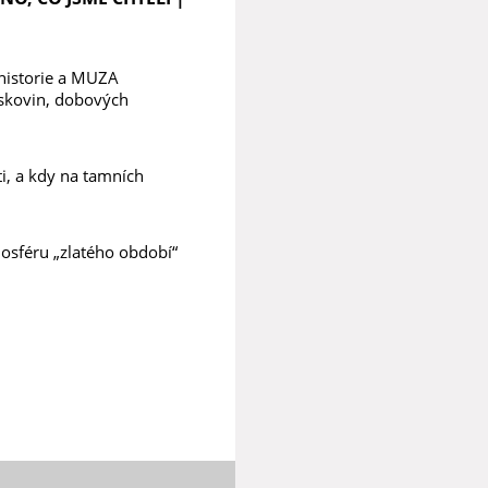
 historie a MUZA
iskovin, dobových
ti, a kdy na tamních
sféru „zlatého období“