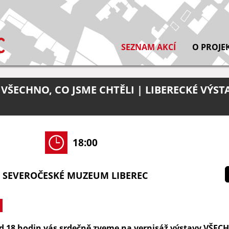
SEZNAM AKCÍ
O PROJE
VŠECHNO, CO JSME CHTĚLI | LIBERECKÉ VÝST
18:00
- SEVEROČESKÉ MUZEUM LIBEREC
od 18 hodin vás srdečně zveme na vernisáž výstavy VŠEC