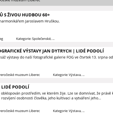
Ů S ŽIVOU HUDBOU 60+
 harmonikářem Jaroslavem Hruškou.
ieg
Kategorie: Společenské, ...
GRAFICKÉ VÝSTAVY JAN DYTRYCH | LIDÉ PODOLÍ
áž výstavy do naší fotografické galerie FOG ve čtvrtek 13. srpna o
everočeské muzeum Liberec
Kategorie: Výstava, ...
 LIDÉ PODOLÍ
 obklopován prostředím, ve kterém žije. Lze se domnívat, že právě k
rozvíjení osobnosti člověka, jeho kultivaci a vytváření jeho...
everočeské muzeum Liberec
Kategorie: Výstava, ...