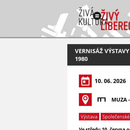
VERNISÁŽ VÝSTAVY 
1980
10. 06. 2026
MUZA 
Výstava
Společenské
Ve středu 10. června 