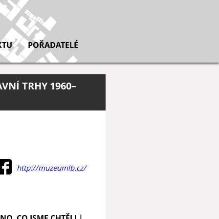
KTU
POŘADATELÉ
AVNÍ TRHY 1960–
http://muzeumlb.cz/
HNO, CO JSME CHTĚLI |