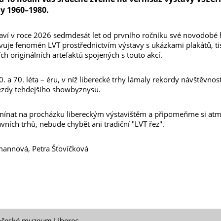
hy 1960–1980.
slaví v roce 2026 sedmdesát let od prvního ročníku své novodobé
uje fenomén LVT prostřednictvím výstavy s ukázkami plakátů, t
ších originálních artefaktů spojených s touto akcí.
. a 70. léta – éru, v níž liberecké trhy lámaly rekordy návštěvnos
vězdy tehdejšího showbyznysu.
ínat na procházku libereckým výstavištěm a připomeňme si atmo
avních trhů, nebude chybět ani tradiční "LVT řez".
mannová, Petra Šťovíčková
očeské muzeum Liberec