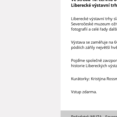
Liberecké výstavní tr
Liberecké výstavní trhy 
Severočeské muzeum oživ
fotografií a celé řady dal
Výstava se zaměřuje na 60
pódiích zářily největší h
Pojďme společně zavzpom
historie Libereckých výst
Kurátorky: Kristýna Ross
Vstup zdarma.
Pořadatel: MUZA - Sever