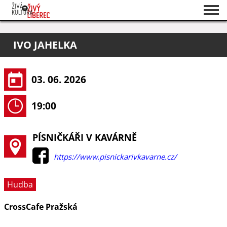
Seznam akcí
IVO JAHELKA
O projektu
Pořadatelé
03. 06. 2026
19:00
PÍSNIČKÁŘI V KAVÁRNĚ
https://www.pisnickarivkavarne.cz/
Hudba
CrossCafe Pražská