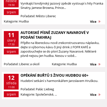
neděle
Vynikající londýnský jazzový zpěvák vystoupí s hity Franka
19:30
Sinatry, Jamese Browna, Prince...
srpen
Pořadatel: Město Liberec
Kategorie: Hudba
Více
AUTORSKÉ PÍSNĚ ZUZANY NAVAROVÉ V
11
PODÁNÍ TAKHRAJ
úterý
Přijďte na libereckou nově zrekonstruovanou náplavku,
17:30
dejte si výbornou kávu či jiný drink z FOFR KAFÉ a
srpen
zaposlouchejte se do písní Zuzany Navarové. Některé
písně nejsou jen hudba. Nesou v sobě...
Pořadatel: Liberec a okolí
Kategorie: Hudba
Více
OPÉKÁNÍ BUŘTŮ S ŽIVOU HUDBOU 60+
12
Hudební setkání s harmonikářem Jaroslavem Hruškou.
středa
11:00
Pořadatel: Palác Liebieg
srpen
Kategorie: Společenské, ...
Více