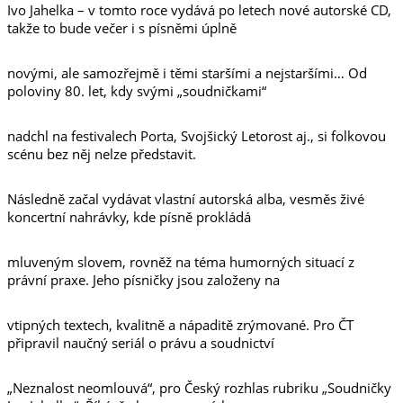
Ivo Jahelka – v tomto roce vydává po letech nové autorské CD,
takže to bude večer i s písněmi úplně
novými, ale samozřejmě i těmi staršími a nejstaršími… Od
poloviny 80. let, kdy svými „soudničkami“
nadchl na festivalech Porta, Svojšický Letorost aj., si folkovou
scénu bez něj nelze představit.
Následně začal vydávat vlastní autorská alba, vesměs živé
koncertní nahrávky, kde písně prokládá
mluveným slovem, rovněž na téma humorných situací z
právní praxe. Jeho písničky jsou založeny na
vtipných textech, kvalitně a nápaditě zrýmované. Pro ČT
připravil naučný seriál o právu a soudnictví
„Neznalost neomlouvá“, pro Český rozhlas rubriku „Soudničky