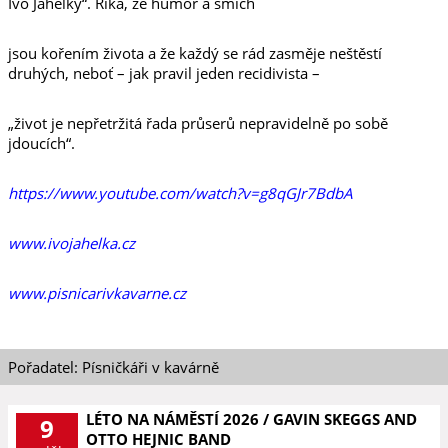
Ivo Jahelky“. Říká, že humor a smích
jsou kořením života a že každý se rád zasměje neštěstí
druhých, neboť – jak pravil jeden recidivista –
„život je nepřetržitá řada průserů nepravidelně po sobě
jdoucích“.
https://www.youtube.com/watch?v=g8qGJr7BdbA
www.ivojahelka.cz
www.pisnicarivkavarne.cz
Pořadatel: Písničkáři v kavárně
LÉTO NA NÁMĚSTÍ 2026 / GAVIN SKEGGS AND
9
OTTO HEJNIC BAND