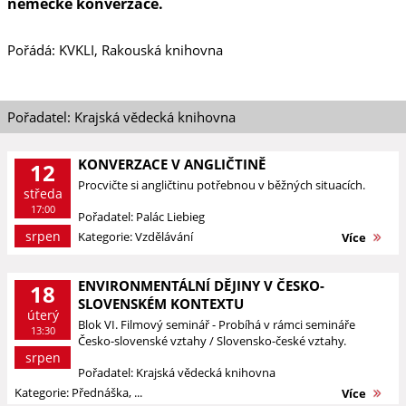
německé konverzace.
Pořádá: KVKLI, Rakouská knihovna
Pořadatel: Krajská vědecká knihovna
KONVERZACE V ANGLIČTINĚ
12
Procvičte si angličtinu potřebnou v běžných situacích.
středa
17:00
Pořadatel: Palác Liebieg
srpen
Kategorie: Vzdělávání
Více
ENVIRONMENTÁLNÍ DĚJINY V ČESKO-
18
SLOVENSKÉM KONTEXTU
úterý
Blok VI. Filmový seminář - Probíhá v rámci semináře
13:30
Česko-slovenské vztahy / Slovensko-české vztahy.
srpen
Pořadatel: Krajská vědecká knihovna
Kategorie: Přednáška, ...
Více