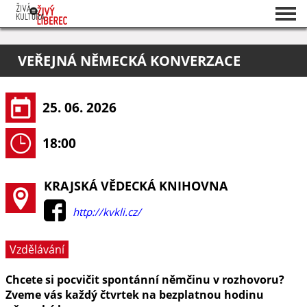
Seznam akcí
VEŘEJNÁ NĚMECKÁ KONVERZACE
O projektu
Pořadatelé
25. 06. 2026
18:00
KRAJSKÁ VĚDECKÁ KNIHOVNA
http://kvkli.cz/
Vzdělávání
Chcete si pocvičit spontánní němčinu v rozhovoru?
Zveme vás každý čtvrtek na bezplatnou hodinu