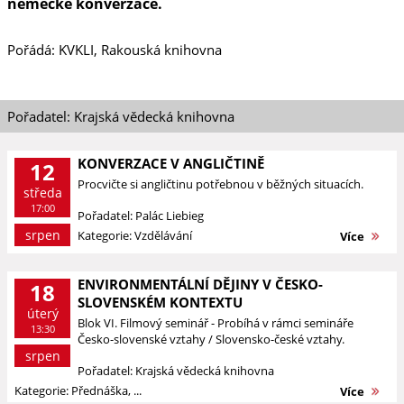
německé konverzace.
Pořádá: KVKLI, Rakouská knihovna
Pořadatel: Krajská vědecká knihovna
KONVERZACE V ANGLIČTINĚ
12
Procvičte si angličtinu potřebnou v běžných situacích.
středa
17:00
Pořadatel: Palác Liebieg
srpen
Kategorie: Vzdělávání
Více
ENVIRONMENTÁLNÍ DĚJINY V ČESKO-
18
SLOVENSKÉM KONTEXTU
úterý
Blok VI. Filmový seminář - Probíhá v rámci semináře
13:30
Česko-slovenské vztahy / Slovensko-české vztahy.
srpen
Pořadatel: Krajská vědecká knihovna
Kategorie: Přednáška, ...
Více