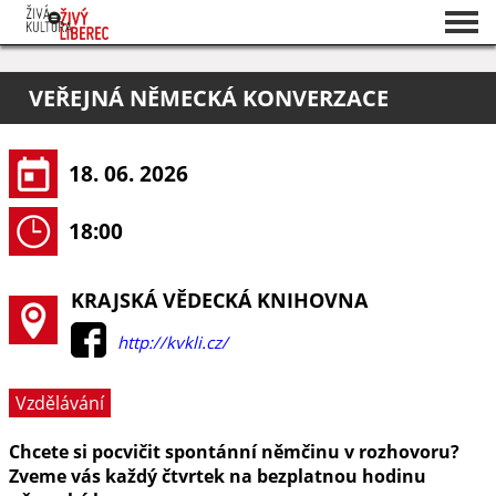
Seznam akcí
VEŘEJNÁ NĚMECKÁ KONVERZACE
O projektu
Pořadatelé
18. 06. 2026
18:00
KRAJSKÁ VĚDECKÁ KNIHOVNA
http://kvkli.cz/
Vzdělávání
Chcete si pocvičit spontánní němčinu v rozhovoru?
Zveme vás každý čtvrtek na bezplatnou hodinu