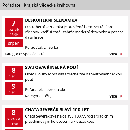
Pořadatel: Krajská vědecká knihovna
DESKOHERNÍ SEZNAMKA
7
Deskoherní seznamka je otevřené herní setkání pro
pátek
všechny, kteří si chtějí zahrát moderní deskovky a poznat
17:00
další hráče.
srpen
Pořadatel: Linserka
Kategorie: Společenské
Více
SVATOVAVŘINECKÁ POUŤ
8
Obec Dlouhý Most vás srdečně zve na Svatovavřineckou
srpen
pouť.
9
Pořadatel: Liberec a okolí
srpen
Kategorie: Děti, ...
Více
CHATA SEVERÁK SLAVÍ 100 LET
8
Chata Severák zve na oslavu 100. výročí s tradičním
sobota
prázdninovým kolotočem a klouzačkou.
11:00