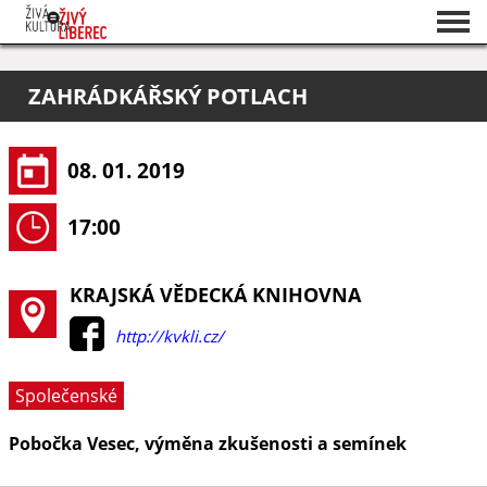
Seznam akcí
ZAHRÁDKÁŘSKÝ POTLACH
O projektu
Pořadatelé
08. 01. 2019
17:00
KRAJSKÁ VĚDECKÁ KNIHOVNA
http://kvkli.cz/
Společenské
Pobočka Vesec, výměna zkušenosti a semínek