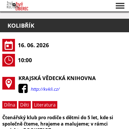
Seznam akcí
KOLIBŘÍK
O projektu
Pořadatelé
16. 06. 2026
10:00
KRAJSKÁ VĚDECKÁ KNIHOVNA
http://kvkli.cz/
Dílna
Děti
Literatura
Čtenářský klub pro rodiče s dětmi do 5 let, kde si
společně čteme, hrajeme a malujeme; v rámci