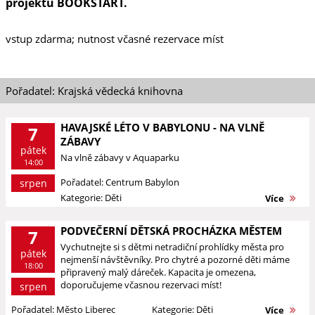
projektu BOOKSTART.
vstup zdarma; nutnost včasné rezervace míst
Pořadatel: Krajská vědecká knihovna
HAVAJSKÉ LÉTO V BABYLONU - NA VLNĚ
7
ZÁBAVY
pátek
Na vlně zábavy v Aquaparku
14:00
Pořadatel: Centrum Babylon
srpen
Kategorie: Děti
Více
PODVEČERNÍ DĚTSKÁ PROCHÁZKA MĚSTEM
7
Vychutnejte si s dětmi netradiční prohlídky města pro
pátek
nejmenší návštěvníky. Pro chytré a pozorné děti máme
18:00
připravený malý dáreček. Kapacita je omezena,
doporučujeme včasnou rezervaci míst!
srpen
Pořadatel: Město Liberec
Kategorie: Děti
Více