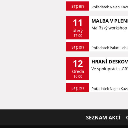
srpen
Pořadatel: Nejen Kav
11
MALBA V PLEN
Malířský workshop 
úterý
17:00
srpen
Pořadatel: Palác Lieb
12
HRANÍ DESKOV
Ve spolupráci s G
středa
16:00
srpen
Pořadatel: Nejen Kav
SEZNAM AKCÍ