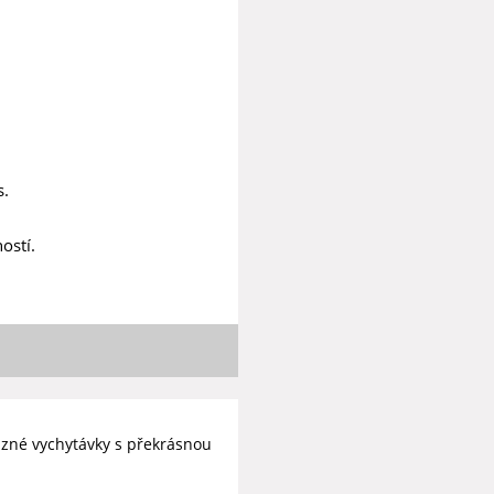
s.
ostí.
různé vychytávky s překrásnou