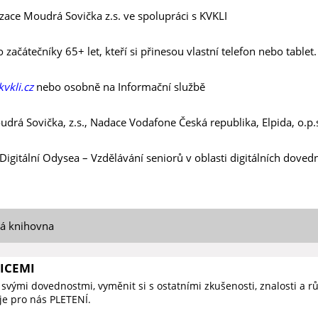
zace Moudrá Sovička z.s. ve spolupráci s KVKLI
ačátečníky 65+ let, kteří si přinesou vlastní telefon nebo tablet.
vkli.cz
nebo osobně na Informační službě
drá Sovička, z.s., Nadace Vodafone Česká republika, Elpida, o.p.
Digitální Odysea – Vzdělávání seniorů v oblasti digitálních dovedn
ká knihovna
LICEMI
 svými dovednostmi, vyměnit si s ostatními zkušenosti, znalosti a 
 je pro nás PLETENÍ.