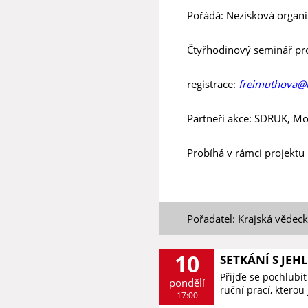
Pořádá: Nezisková organi
Čtyřhodinový seminář pro z
registrace:
freimuthova@k
Partneři akce: SDRUK, Mou
Probíhá v rámci projektu 
Pořadatel: Krajská vědec
10
SETKÁNÍ S JEH
Přijďe se pochlubit
pondělí
ruční prací, kterou
17:00