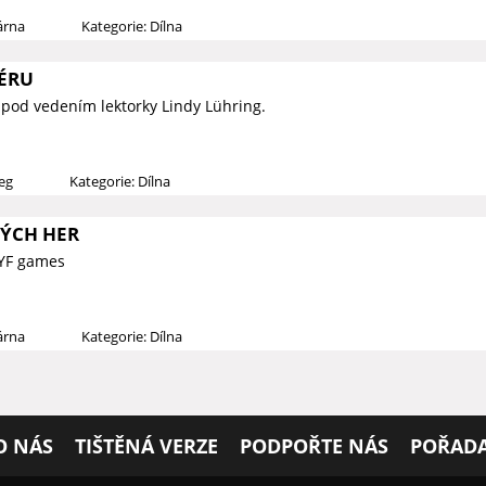
árna
Kategorie: Dílna
ÉRU
pod vedením lektorky Lindy Lühring.
ieg
Kategorie: Dílna
ÝCH HER
RYF games
árna
Kategorie: Dílna
O NÁS
TIŠTĚNÁ VERZE
PODPOŘTE NÁS
POŘADA