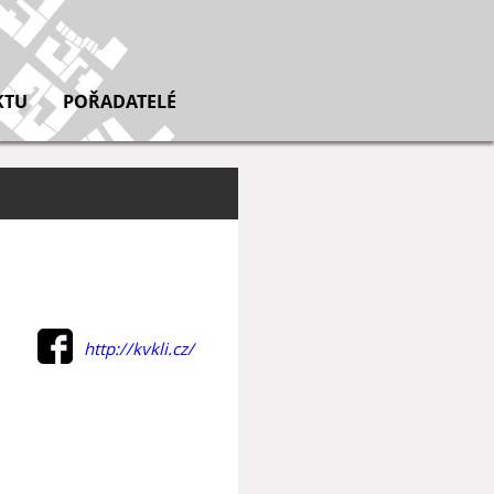
KTU
POŘADATELÉ
http://kvkli.cz/