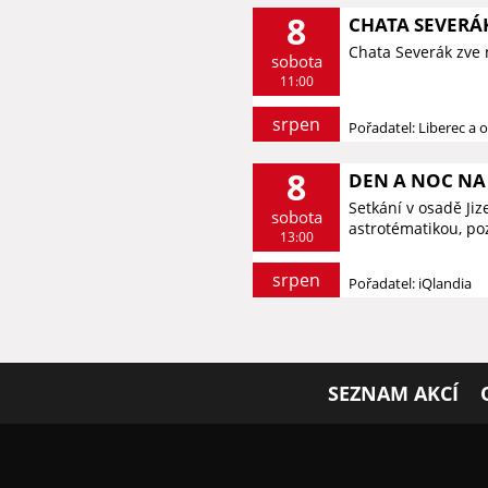
8
CHATA SEVERÁK
Chata Severák zve 
sobota
11:00
srpen
Pořadatel: Liberec a o
8
DEN A NOC NA 
Setkání v osadě Ji
sobota
astrotématikou, p
13:00
srpen
Pořadatel: iQlandia
SEZNAM AKCÍ