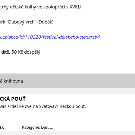
trhy dětské knihy ve spolupráci s KVKLI
park “Dubový vrch” (Dubák)
i.cz/akce/id:110220/festival-detskeho-ctenarstvi
 dítě, 50 Kč dospělý
ká knihovna
CKÁ POUŤ
vás srdečně zve na Svatovavřineckou pouť.
kolí
Kategorie: Děti, ...