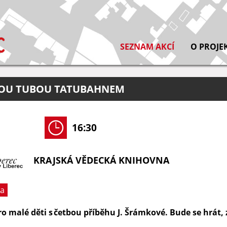
SEZNAM AKCÍ
O PROJE
BOU TUBOU TATUBAHNEM
16:30
KRAJSKÁ VĚDECKÁ KNIHOVNA
ra
o malé děti s četbou příběhu J. Šrámkové. Bude se hrát, z