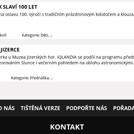
 SLAVÍ 100 LET
na oslavu 100. výročí s tradičním prázdninovým kolotočem a klouza
kolí
Kategorie: Děti, ...
JIZERCE
zerka u Muzea Jizerských hor. iQLANDIA se podílí na programu předn
ozorováním Slunce i večerním pohledem na oblohu astronomickými.
Kategorie: Přednáška, ...
O NÁS
TIŠTĚNÁ VERZE
PODPOŘTE NÁS
POŘADA
KONTAKT