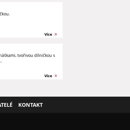
čkou.
Více
áškami, tvořivou dílničkou s
..
Více
TELÉ
KONTAKT