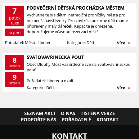
PODVEČERNÍ DĚTSKÁ PROCHÁZKA MĚSTEM
7
Vychutnejte si s dětmi netradiční prohlídky města pro
pátek
nejmenší návštěvníky. Pro chytré a pozorné děti máme
18:00
připravený malý dáreček. Kapacita je omezena,
doporučujeme včasnou rezervaci míst!
srpen
Pořadatel: Město Liberec
Kategorie: Děti
Více
SVATOVAVŘINECKÁ POUŤ
8
Obec Dlouhý Most vás srdečně zve na Svatovavřineckou
srpen
pouť.
9
Pořadatel: Liberec a okolí
srpen
Kategorie: Děti, ...
Více
SEZNAM AKCÍ
O NÁS
TIŠTĚNÁ VERZE
PODPOŘTE NÁS
POŘADATELÉ
KONTAKT
KONTAKT