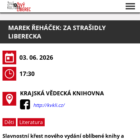
Seznam akcí
MAREK ŘEHÁČEK: ZA STRAŠIDLY
O projektu
LIBERECKA
Pořadatelé
03. 06. 2026
17:30
KRAJSKÁ VĚDECKÁ KNIHOVNA
http://kvkli.cz/
Děti
Literatura
Slavnostní křest nového vydání oblíbené knihy a