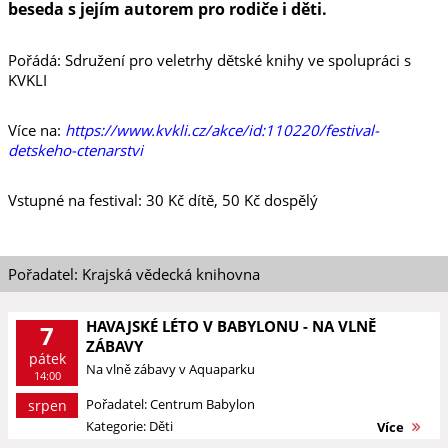
beseda s jejím autorem pro rodiče i děti.
Pořádá: Sdružení pro veletrhy dětské knihy ve spolupráci s
KVKLI
Více na:
https://www.kvkli.cz/akce/id:110220/festival-
detskeho-ctenarstvi
Vstupné na festival: 30 Kč dítě, 50 Kč dospělý
Pořadatel: Krajská vědecká knihovna
HAVAJSKÉ LÉTO V BABYLONU - NA VLNĚ
7
ZÁBAVY
pátek
Na vlně zábavy v Aquaparku
14:00
Pořadatel: Centrum Babylon
srpen
Kategorie: Děti
Více