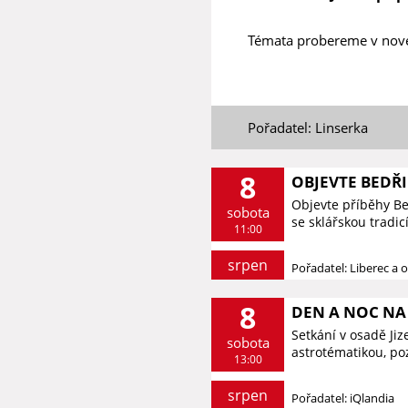
Témata probereme v nov
Pořadatel: Linserka
8
OBJEVTE BEDŘ
Objevte příběhy B
sobota
se sklářskou tradic
11:00
srpen
Pořadatel: Liberec a o
8
DEN A NOC NA 
Setkání v osadě Ji
sobota
astrotématikou, p
13:00
srpen
Pořadatel: iQlandia