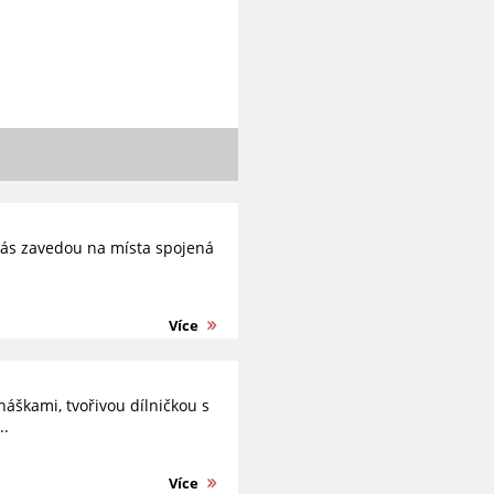
ás zavedou na místa spojená
Více
áškami, tvořivou dílničkou s
..
Více