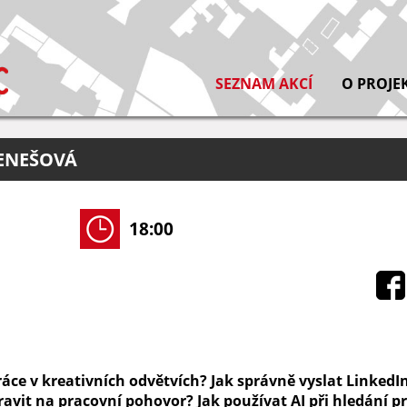
SEZNAM AKCÍ
O PROJE
BENEŠOVÁ
18:00
áce v kreativních odvětvích? Jak správně vyslat LinkedIn
pravit na pracovní pohovor? Jak používat AI při hledání p