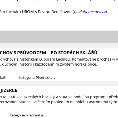
ém formátu HROM s Pavlou Benešovou (
pavlabenesova.cz
).
ICHOV S PRŮVODCEM – PO STOPÁCH SKLÁŘŮ
edřichova s historikem Luborem Lacinou. Komentované procházky v
í, duchovní historií i každodenním životem horské obce.
kolí
Kategorie: Přednáška, ...
JIZERCE
zerka u Muzea Jizerských hor. iQLANDIA se podílí na programu předn
ozorováním Slunce i večerním pohledem na oblohu astronomickými.
Kategorie: Přednáška, ...